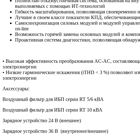
Полностью отказоустойчивая система, основанная на вну
выполняемых с помощью ИТ-технологий
Гибкость масштабирования, позволяющая своевременно
Лучшие в своем классе показатели КПД, обеспечивающи
Самосинхронизация силовых модулей и модулей управл
on-line
Возможность горячей замены основных модулей и компон
Проактивная система диагностики, позволяющая обнаруж
• Высокая эффективность преобразования AC-AC, составляющая 
электроэнергии
• Низкие гармонические искажения (iTHD < 3 %) позволяют из
электроэнергии
Аксессуары:
Воздушный фильтр для ИБП серии RT 5/6 кВА
Воздушный фильтр для ИБП серии RT 10 кВА
Зарядное устройство 24 В (внешнее)
Зарядное устройство 36 В (внутреннее/внешнее)