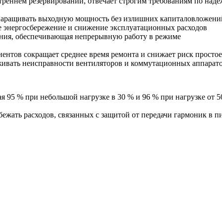
треннем резервировании, отвечает строгим требованиям по над
 наращивать выходную мощность без излишних капиталовложени
е энергосбережение и снижение эксплуатационных расходов
ения, обеспечивающая непрерывную работу в режиме
ентов сокращает среднее время ремонта и снижает риск просто
ивать неисправности вентиляторов и коммутационных аппарато
95 % при небольшой нагрузке в 30 % и 96 % при нагрузке от 50
бежать расходов, связанных с защитой от передачи гармоник в 