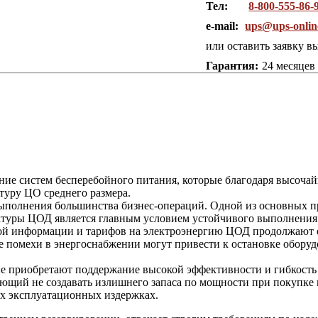
Тел:
8-800-555-86-
e-mail:
ups@ups-onlin
или оставить заявку в
Гарантия:
24 месяцев
ние систем бесперебойного питания, которые благодаря высоча
туру ЦО среднего размера.
полнения большинства бизнес-операций. Одной из основных пр
туры ЦОД является главным условием устойчивого выполнения
мой информации и тарифов на электроэнергию ЦОД продолжают о
 помехи в энергоснабжении могут привести к остановке оборудо
ие приобретают поддержание высокой эффективности и гибкость
щий не создавать излишнего запаса по мощности при покупке и
х эксплуатационных издержках.