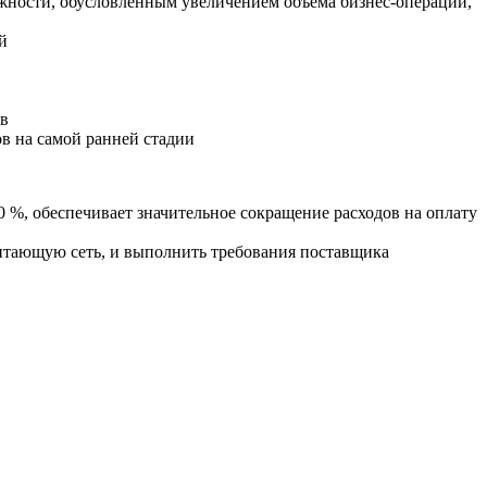
ежности, обусловленным увеличением объема бизнес-операций,
й
ев
в на самой ранней стадии
 %, обеспечивает значительное сокращение расходов на оплату
питающую сеть, и выполнить требования поставщика