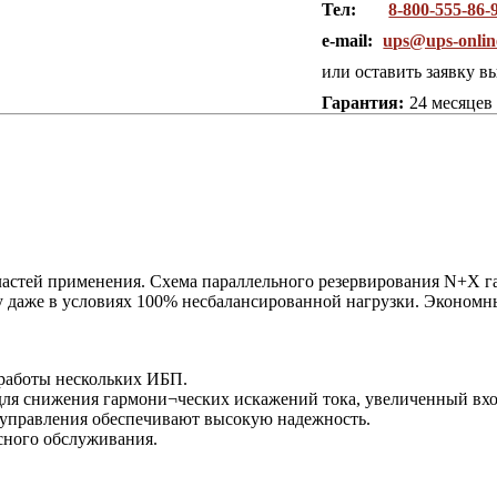
Тел:
8-800-555-86-
e-mail:
ups@ups-onlin
или оставить заявку в
Гарантия:
24 месяцев
бластей применения. Схема параллельного резервирования N+X 
 даже в условиях 100% несбалансированной нагрузки. Экономн
 работы нескольких ИБП.
для снижения гармони¬ческих искажений тока, увеличенный вх
м управления обеспечивают высокую надежность.
сного обслуживания.