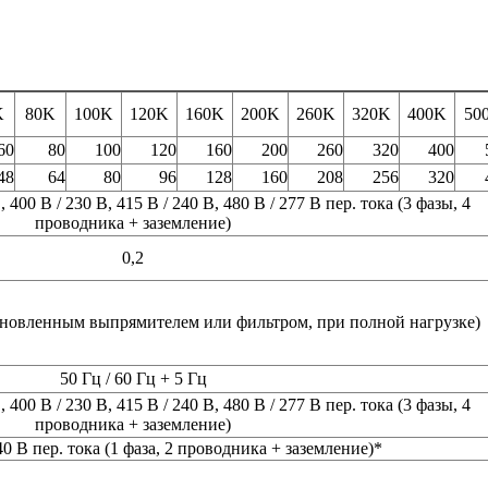
K
80K
100K
120K
160K
200K
260K
320K
400K
50
60
80
100
120
160
200
260
320
400
48
64
80
96
128
160
208
256
320
, 400 В / 230 В, 415 В / 240 В, 480 В / 277 В пер. тока (3 фазы, 4
проводника + заземление)
0,2
тановленным выпрямителем или фильтром, при полной нагрузке)
50 Гц / 60 Гц
+
5 Гц
, 400 В / 230 В, 415 В / 240 В, 480 В / 277 В пер. тока (3 фазы, 4
проводника + заземление)
40 В пер. тока (1 фаза, 2 проводника + заземление)*