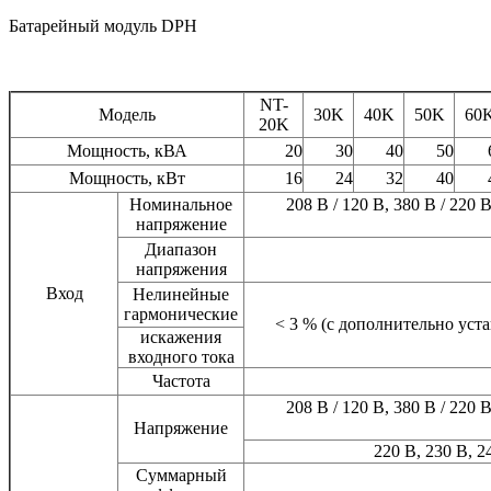
Батарейный модуль DPH
NT-
Модель
30K
40K
50K
60
20K
Мощность, кВА
20
30
40
50
Мощность, кВт
16
24
32
40
Номинальное
208 В / 120 В, 380 В / 220 В
напряжение
Диапазон
напряжения
Вход
Нелинейные
гармонические
< 3 % (с дополнительно ус
искажения
входного тока
Частота
208 В / 120 В, 380 В / 220 В
Напряжение
220 В, 230 В, 2
Суммарный