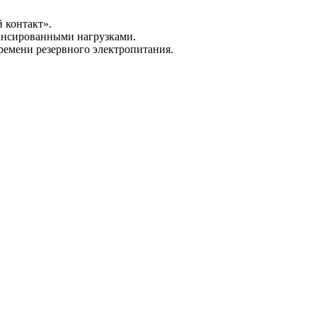
 контакт».
ансированными нагрузками.
ремени резервного электропитания.