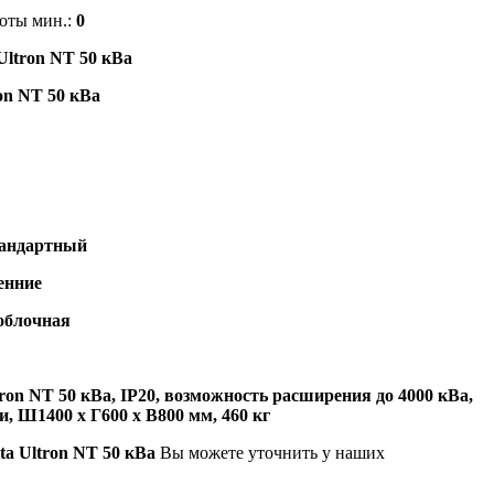
оты мин.:
0
Ultron
NT 50 кВа
ron
NT 50 кВа
андартный
енние
облочная
tron
NT 50 кВа
, IP20, возможность расширения до 4000 кВа,
и, Ш1400 х Г600 х В800 мм, 460 кг
ta Ultron NT 50 кВа
Вы можете уточнить у наших