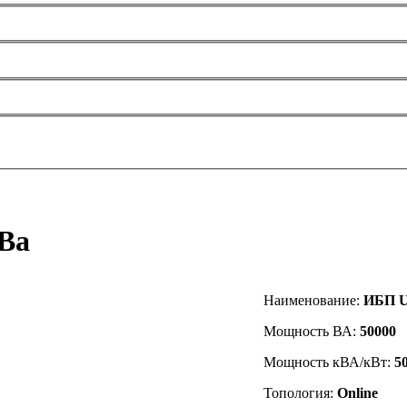
кВа
Наименование:
ИБП UP
Мощность ВА:
50000
Мощность кВА/кВт:
5
Топология:
Online