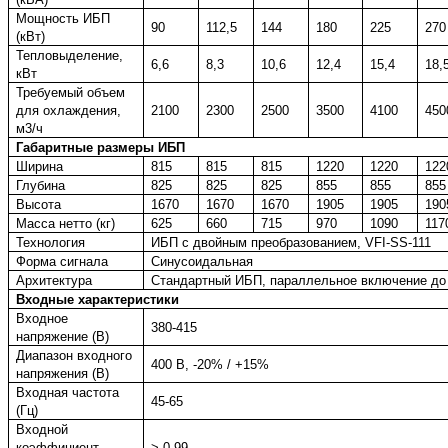
Мощность ИБП
90
112,5
144
180
225
270
(кВт)
Тепловыделение,
6,6
8,3
10,6
12,4
15,4
18,
кВт
Требуемый объем
для охлаждения,
2100
2300
2500
3500
4100
450
м3/ч
Габаритные размеры ИБП
Ширина
815
815
815
1220
1220
122
Глубина
825
825
825
855
855
855
Высота
1670
1670
1670
1905
1905
190
Масса нетто (кг)
625
660
715
970
1090
117
Технология
ИБП с двойным преобразованием, VFI-SS-111
Форма сигнала
Синусоидальная
Архитектура
Стандартный ИБП, параллельное включение до
Входные характеристики
Входное
380-415
напряжение (В)
Диапазон входного
400 В, -20% / +15%
напряжения (В)
Входная частота
45-65
(Гц)
Входной
коэффициент
> 0,99