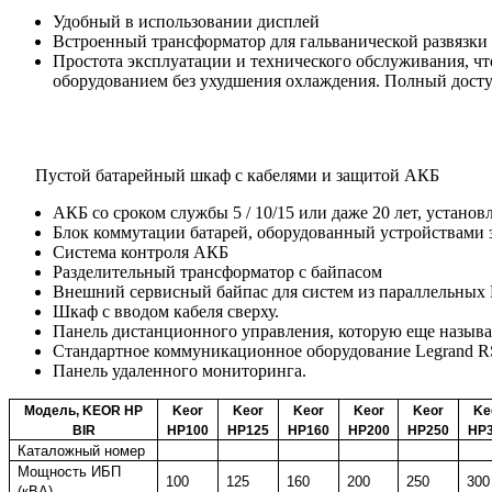
Удобный в использовании дисплей
Встроенный трансформатор для гальванической развязки
Простота эксплуатации и технического обслуживания, что
оборудованием без ухудшения охлаждения. Полный дост
Пустой батарейный шкаф с кабелями и защитой АКБ
АКБ со сроком службы 5 / 10/15 или даже 20 лет, устано
Блок коммутации батарей, оборудованный устройствами 
Система контроля АКБ
Разделительный трансформатор с байпасом
Внешний сервисный байпас для систем из параллельных
Шкаф с вводом кабеля сверху.
Панель дистанционного управления, которую еще назыв
Стандартное коммуникационное оборудование Legrand RS
Панель удаленного мониторинга.
Модель,
KEOR HP
Keor
Keor
Keor
Keor
Keor
Ke
BIR
HP100
HP125
HP160
HP200
HP250
HP
Каталожный номер
Мощность ИБП
100
125
160
200
250
300
(кВА)