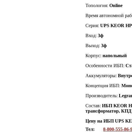
Топология:
Online
Время автономной раб
Серия:
UPS KEOR H
Вход:
3ф
Выход:
3ф
Корпус:
напольный
Особенности ИБП:
Ст
Аккумуляторы:
Внутр
Концепция ИБП:
Мон
Производитель:
Legra
Состав:
ИБП KEOR HP 
трансформатор, КПД д
Цену на ИБП UPS K
Тел:
8-800-555-86-