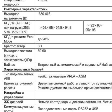
мощности
Выходные характеристики
Выходное
380-415
напряжение (В)
КПД % (
AC
÷
AC
)
> 92
> 95
>
при нагрузке
25%
> 92
> 95
> 94,5
> 94,5
95
> 95
50%
75%
100%
КПД в режиме
Eco
-
до 98%
Mode
Крест-фактор
3:1
Выходная частота
50-60
(синхр. с
электросетью)(Гц)
Байпас
Встроенный автоматический и сервисный байпа
Характеристики батарей
Тип подключаемых
необслуживаемые VRLA – AGM
АКБ
Время автономной
Время автономной работы зависит от суммарной
работы
Рекомендуемое минимальное время автономной
Настройка и
управление
ЖК дисплей
Четыре светодиода индикации состояния. Четыр
Коммуникационные
Последовательные порты RS232 и USB
порты