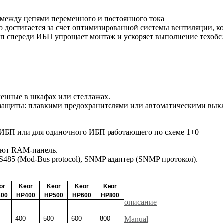
 между цепями переменного и постоянного тока
 достигается за счет оптимизированной системы вентиляции, ко
уп спереди ИБП упрощает монтаж и ускоряет выполнение техобс
вленные в шкафах или стеллажах.
защиты: плавкими предохранителями или автоматическими выкл
 ИБП или для одиночного ИБП работающего по схеме 1+0
ают RAM-панель.
485 (Mod-Bus protocol), SNMP адаптер (SNMP протокол).
or
Keor
Keor
Keor
Keor
300
HP400
HP500
HP600
HP800
описание
400
500
600
800
Manual