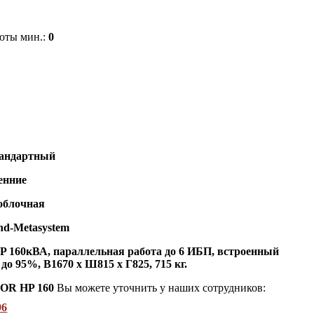
оты мин.:
0
P
андартный
енние
облочная
nd-Metasystem
160кВА, параллельная работа до 6 ИБП, встроенный
о 95%, В1670 х Ш815 х Г825, 715 кг.
EOR HP 160
Вы можете уточнить у наших сотрудников:
96