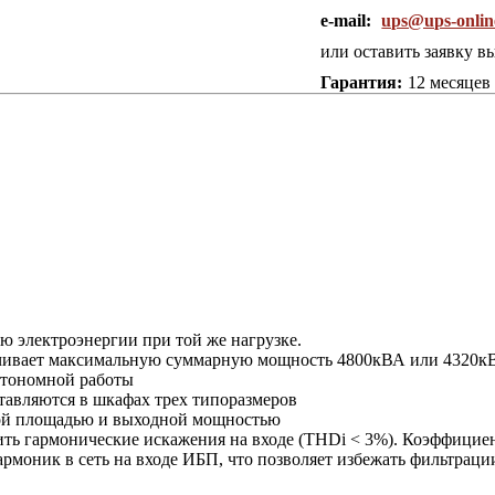
e-mail:
ups@ups-onlin
или оставить заявку в
Гарантия:
12 месяцев
ю электроэнергии при той же нагрузке.
ечивает максимальную суммарную мощность 4800кВА или 4320кВ
втономной работы
авляются в шкафах трех типоразмеров
ой площадью и выходной мощностью
ить гармонические искажения на входе (THDi < 3%). Коэффициен
рмоник в сеть на входе ИБП, что позволяет избежать фильтраци