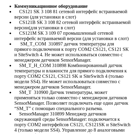
Коммуникационное оборудование
CS121 SK 3 108 81 сетевой интерфейс встраиваемой
версии (для установки в слот)
CS121B SK 3 108 82 сетевой интерфейс встраиваемой
версии(для установки в слот)
CS121M SK 3 109 07 промышленный сетевой
интерфейс встраиваемой версии (для установки в слот)
SM_T_COM 310897 датчик температуры для
прямого подключения к порту COM2 CS121, CS121 SK
и SiteSwitch 4. Не может использоваться совместно с
менеджером датчиков SensorManager.
SM_T_H_COM 310898 Комбинированный датчик
температуры и влажности для прямого подключения к
порту COM2 CS121, CS121 SK и SiteSwitch 4 (только
модели SS4). Не может использоваться совместно с
менеджером датчиков SensorManager.
SM_T 310900 Датчик температуры, может
применяться только совместно с менеджером датчиков
SensorManager. Позволяет подключать еще один датчик
“SM_T” с помощью специального разъема.
SensorManager 310899 Менеджер датчиков
окружающей среды SensorManager: подключается к
порту COM2 интерфейсов CS121, CS121SK и SiteSwitch
4 (только модели SS4). Управление до 8 аналоговыми