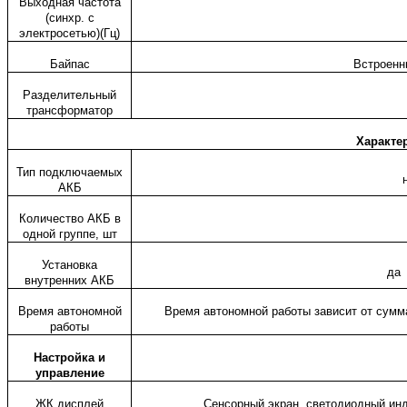
Выходная частота
(синхр. с
электросетью)(Гц)
Байпас
Встроенн
Разделительный
трансформатор
Характе
Тип подключаемых
АКБ
Количество АКБ в
одной группе, шт
Установка
да
внутренних АКБ
Время автономной
Время автономной работы зависит от сумм
работы
Настройка и
управление
ЖК дисплей
Сенсорный экран, светодиодный инд