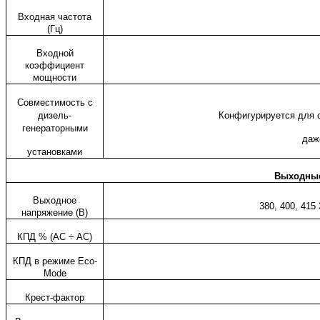
Входная частота
(Гц)
Входной
коэффициент
мощности
Совместимость с
дизель-
Конфигурируется для 
генераторными
даж
установками
Выходные
Выходное
380, 400, 415
напряжение (В)
КПД % (
AC
÷
AC
)
КПД в режиме
Eco
-
Mode
Крест-фактор