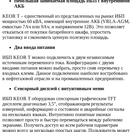
Небольшая занимаемая площадь ИБП с внутренними
АКБ
KEOR T – единственный из представленных на рынке ИБП
мощностью 60 кВА, имеющий внутренние АКБ (VRLA-AGM,
емкостью 7Ач или 9Ач, и напряжением 12В). Это позволяет
отказаться от покупки батарейного шкафа, упростить
установку и сэкономить ценную полезную площадь.
Два ввода питания
ИБП KEOR T можно подключить к двум независимым
источникам переменного тока. Конфигурацию с двумя
вводами питания можно выбрать, просто сняв перемычку с
входных клемм. Данное подключение наиболее востребовано
в нефтегазовой отрасли и на промышленных предприятиях.
Сенсорный дисплей с интуитивным меню
ИБП KEOR T оборудован сенсорным графическим TFT
дисплеем диагональю 3,5”, отображающим результаты
измерений, информацию о состоянии и аварийные сигналы
на нескольких языках. Интуитивно понятные иконки
позволяют просто и быстро перемещаться между рабочими
экранами. Получить доступ ко всем рабочим параметрам
можно всего за несколько простых шагов. Пользователь может