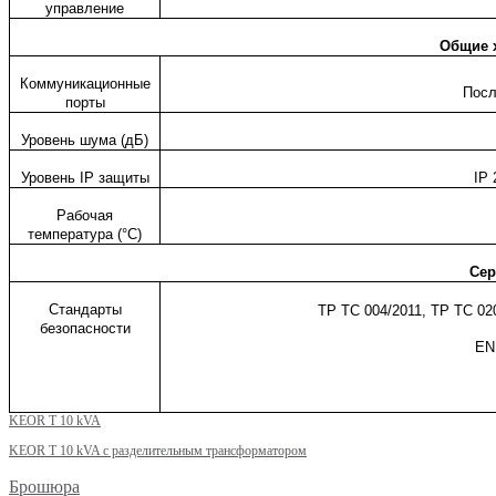
управление
Общие 
Коммуникационные
Посл
порты
Уровень шума (дБ)
Уровень
IP
защиты
IP
2
Рабочая
температура (°С)
Сер
Стандарты
ТР ТС 004/2011, ТР ТС 02
безопасности
EN
KEOR T 10 kVA
KEOR T 10 kVA с разделительным трансформатором
Брошюра