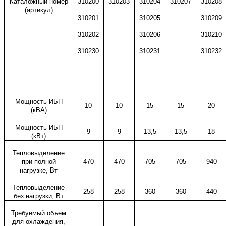
Каталожный номер
310200
310203
310204
31020
7
310208
(артикул)
31020
1
31020
5
310209
31020
2
31020
6
310210
310230
310231
310232
Мощность ИБП
10
10
15
15
20
(кВА)
Мощность ИБП
9
9
13,5
13,5
18
(кВт)
Тепловыделение
при полной
470
470
705
705
940
нагрузке, Вт
Тепловыделение
258
258
360
360
440
без нагрузки, Вт
Требуемый объем
для охлаждения,
-
-
-
-
-