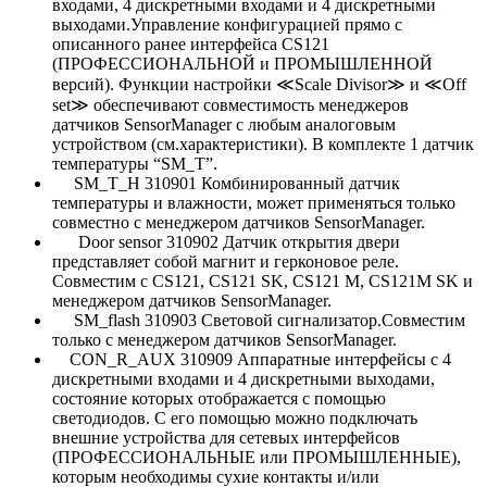
входами, 4 дискретными входами и 4 дискретными
выходами.Управление конфигурацией прямо с
описанного ранее интерфейса CS121
(ПРОФЕССИОНАЛЬНОЙ и ПРОМЫШЛЕННОЙ
версий). Функции настройки ≪Scale Divisor≫ и ≪Off
set≫ обеспечивают совместимость менеджеров
датчиков SensorManager с любым аналоговым
устройством (см.характеристики). В комплекте 1 датчик
температуры “SM_T”.
SM_T_H 310901 Комбинированный датчик
температуры и влажности, может применяться только
совместно с менеджером датчиков SensorManager.
Door sensor 310902 Датчик открытия двери
представляет собой магнит и герконовое реле.
Совместим с CS121, CS121 SK, CS121 M, CS121M SK и
менеджером датчиков SensorManager.
SM_flash 310903 Световой сигнализатор.Совместим
только с менеджером датчиков SensorManager.
CON_R_AUX 310909 Аппаратные интерфейсы с 4
дискретными входами и 4 дискретными выходами,
состояние которых отображается с помощью
светодиодов. С его помощью можно подключать
внешние устройства для сетевых интерфейсов
(ПРОФЕССИОНАЛЬНЫЕ или ПРОМЫШЛЕННЫЕ),
которым необходимы сухие контакты и/или