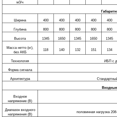
м3/ч
Габаритн
Ширина
400
400
400
400
400
Глубина
800
800
800
800
800
Высота
1345
1650
1345
1650
1345
Масса нетто (кг),
118
140
132
151
134
без АКБ
Технология
ИБП с д
Форма сигнала
Архитектура
Стандартный
Входные
Входное
напряжение (В)
Диапазон входного
половинная нагрузка 208-
напряжения (В)