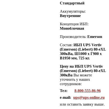
Стандартный
Аккумуляторы:
Внутренние
Концепция ИБП:
Моноблочная
Производитель:
Emerson
Состав:
ИБП UPS Vertiv
(Emerson) (Liebert)
80-eXL
300кВа
, Ш1000 х Г900 х
В1950 мм, 725 кг.
Цену на ИБП UPS Vertiv
(Emerson) (Liebert) 80-eXL
300кВа
Вы можете
уточнить у наших
сотрудников:
Тел:
8-800-555-86-96
e-mail:
ups@ups-online.ru
или оставить заявку выше.