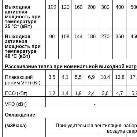
Выходная
100
120
160
200
300
400
50
активная
мощность при
температуре
35 °C* (кВт)
Выходная
90
108
144
180
270
360
45
активная
мощность при
температуре
40 °C (кВт)
Рассеивание тепла при номинальной выходной нагр
Плавающий
3,5
4,1
5,5
6,9
10,4
13,8
17
режим VFI (кВт)
ECO (кВт)
1,2
1,4
1,9
2,4
3,6
4,7
5,
VFD (кВт)
-
Охлаждение
(м3/часа)
Принудительная вентиляция, забор
воздуха свер