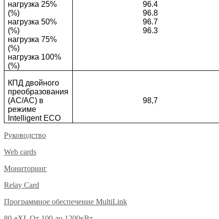
нагрузка 25%
96.4
(%)
96.8
нагрузка 50%
96.7
(%)
96.3
нагрузка 75%
(%)
нагрузка 100%
(%)
КПД двойного
преобразования
(AC/AC) в
98,7
режиме
Intelligent ECO
Руководство
Web cards
Мониторинг
Relay Card
Программное обеспечение MultiLink
80-eXL От 100 до 1200кВт