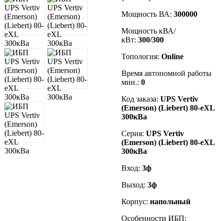
Мощность ВА:
300000
Мощность кВА/
кВт:
300/300
Топология:
Online
Время автономной работы
мин.:
0
Код заказа
:
UPS Vertiv
(Emerson) (Liebert)
80-eXL
300кВа
Серия:
UPS Vertiv
(Emerson) (Liebert)
80-eXL
300кВа
Вход:
3ф
Выход:
3ф
Корпус:
напольный
Особенности ИБП: