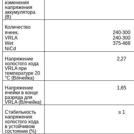
изменения
напряжения
аккумулятора
(В)
Количество
ячеек,
240-300
VRLA
240-300
Wet
375-468
NiCd
Напряжение
2,27
холостого хода
VRLA при
температуре 20
°C (В/ячейка)
Напряжение
1,65
ячейки в конце
разряда для
VRLA (В/ячейка)
Стабильность
≤ 1
напряжения
холостого хода
в устойчивом
состоянии (%)