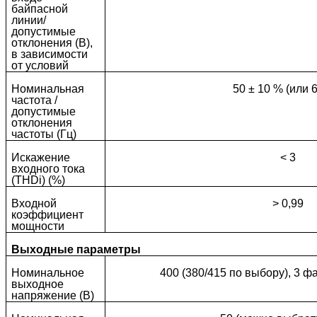
байпасной
линии/
допустимые
отклонения (В),
в зависимости
от условий
Номинальная
50 ± 10 % (или 6
частота /
допустимые
отклонения
частоты (Гц)
Искажение
< 3
входного тока
(THDi) (%)
Входной
> 0,99
коэффициент
мощности
Выходные параметры
Номинальное
400 (380/415 по выбору), 3 ф
выходное
напряжение (В)