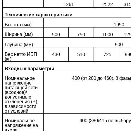
1261
2522
31
Технические характеристики
Высота (мм)
1950
Ширина (мм)
500
750
1000
12
Глубина (мм)
900
Вес нетто ИБП
430
510
725
99
(кг)
Входные параметры
Номинальное
400 (от 200 до 460), 3 фаз
напряжение
питающей сети
(входное)/
допустимые
отклонения (В),
в зависимости
от условий
Номинальное
400 (380/415 по выбору
напряжение на
входе