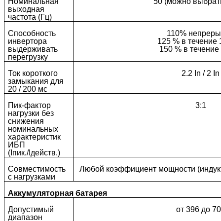
Номинальная
50 (можно выбрать
выходная
частота (Гц)
Способность
110% непреры
инвертора
125 % в течение 
выдерживать
150 % в течение
перегрузку
Ток короткого
2.2 In / 2 In
замыкания для
20 / 200 мс
Пик-фактор
3:1
нагрузки без
снижения
номинальных
характеристик
ИБП
(Iпик./Iдейств.)
Совместимость
Любой коэффициент мощности (индукт
с нагрузками
Аккумуляторная батарея
Допустимый
от 396 до 7
диапазон