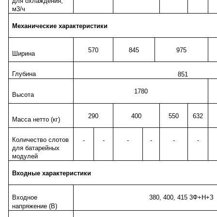
для охлаждения,
м3/ч
Механические характеристики
570
845
975
Ширина
Глубина
851
1780
Высота
290
400
550
632
Масса нетто (кг)
Количество слотов
-
-
-
-
-
-
для батарейных
модулей
Входные характеристики
Входное
380, 400, 415 3Ф+Н+З
напряжение (В)