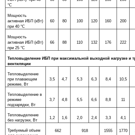
°
C
Мощность
активная ИБП (кВт)
60
80
100
120
160
200
при 40 °
C
Мощность
активная ИБП (кВт)
66
88
110
132
176
222
при 25 °
C
Тепловыделение ИБП при максимальной выходной нагрузке и т
вентиляции
Тепловыделение
при плавающем
3,5
4,7
5,3
6,3
8,4
10,5
режиме, Вт
Тепловыделение в
режиме
3,7
4,8
5,5
6,6
8,8
11
подзарядки, Вт
Тепловыделение
1,2
1,6
2,0
2,4
3,3
4,1
без нагрузки, Вт
Требуемый объем
662
918
1555
1770