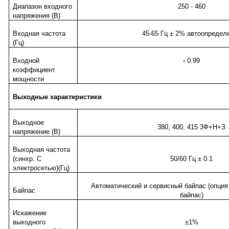
Диапазон входного
250 - 460
напряжения (В)
Входная частота
45-65 Гц ± 2% автоопредел
(Гц)
Входной
› 0.99
коэффициент
мощности
Выходные характеристики
Выходное
380, 400, 415 3Ф+Н+З
напряжение (В)
Выходная частота
(синхр. С
50/60 Гц ± 0.1
электросетью)(Гц)
Автоматический и сервисный байпас (опци
Байпас
байпас)
Искажение
выходного
±1%