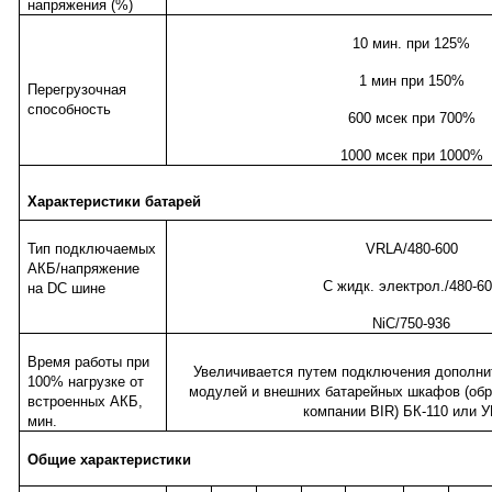
напряжения (%)
10 мин. при 125%
1 мин при 150%
Перегрузочная
способность
600 мсек при 700%
1000 мсек при 1000%
Характеристики батарей
Тип подключаемых
VRLA/480-600
АКБ/напряжение
С жидк. электрол./480-6
на
DC
шине
NiC/750-936
Время работы при
Увеличивается путем подключения дополни
100% нагрузке от
модулей и внешних батарейных шкафов (обр
встроенных АКБ,
компании
BIR
) БК-110 или 
мин.
Общие характеристики