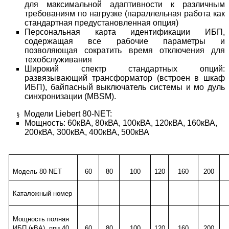
для максимальной адаптивности к различным
требованиям по нагрузке (параллельная работа как
стандартная предустановленная опция)
Персональная карта идентификации ИБП,
содержащая все рабочие параметры и
позволяющая сократить время отключения для
техобслуживания
Широкий спектр стандартных опций:
развязывающий трансформатор (встроен в шкаф
ИБП), байпасный выключатель системы и мо дуль
синхронизации (MBSM).
Модели Liebert 80-NET:
§
Мощность: 60кВА, 80кВА, 100кВА, 120кВА, 160кВА,
200кВА, 300кВА, 400кВА, 500кВА
Модель
80-NET
60
80
100
120
160
200
Каталожный
номер
Мощность полная
ИБП (кВА) при 40
60
80
100
120
160
200