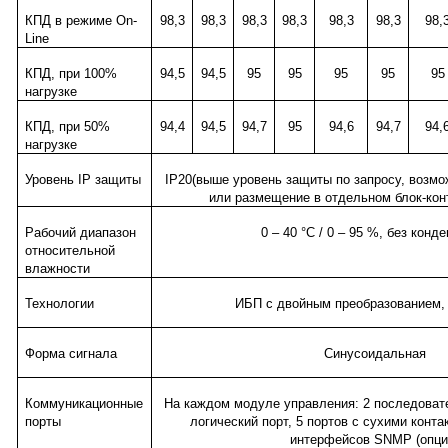
КПД в режиме
On
-
98,3
98,3
98,3
98,3
98,3
98,3
98,
Line
КПД, при 100%
94,5
94,5
95
95
95
95
95
нагрузке
КПД, при 50%
94,4
94,5
94,7
95
94,6
94,7
94,
нагрузке
Уровень
IP
защиты
IP20(выше уровень защиты по запросу, возм
или размещение в отдельном блок-кон
Рабочий диапазон
0 – 40 °C / 0 – 95 %, без конд
относительной
влажности
Технологии
ИБП с двойным преобразованием, 
Форма сигнала
Синусоидальная
Коммуникационные
На каждом модуле управления: 2 последоват
порты
логический порт, 5 портов с сухими конта
интерфейсов SNMP (опци