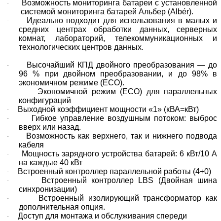
Возможность мониторинга батареи с установленной
·
системой мониторинга батарей Альбер (Albér).
Идеально подходит для использования в малых и
·
средних центрах обработки данных, серверных
комнат, лабораторий, телекоммуникационных и
технологических центров данных.
Высочайший КПД двойного преобразования — до
·
96 % при двойном преобразовании, и до 98% в
экономичном режиме (
ECO
).
Экономичной режим (ECO) для параллельных
·
конфигураций
Выходной коэффициент мощности «1» (кВА=кВт)
·
Гибкое управление воздушным потоком: выброс
·
вверх или назад.
Возможность как верхнего, так и нижнего подвода
·
кабеля
Мощность зарядного устройства батарей: 6 кВт/10 А
·
на каждые 40 кВт
Встроенный контроллер параллельной работы (4+0)
·
Встроенный контроллер LBS (Двойная шина
·
синхронизации)
Встроенный изолирующий трансформатор как
·
дополнительная опция.
Доступ для монтажа и обслуживания спереди
·