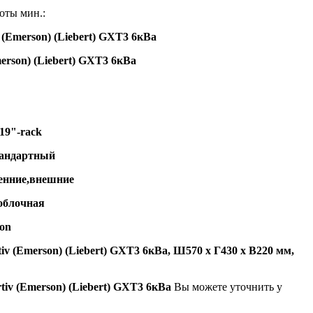
оты мин.:
 (Emerson) (Liebert)
GXT3 6кВа
erson) (Liebert)
GXT3 6кВа
19"-rack
андартный
енние,внешние
облочная
on
v (Emerson) (Liebert)
GXT3 6кВа
, Ш570 х Г430 х В220 мм,
iv (Emerson) (Liebert) GXT3 6кВа
Вы можете уточнить у