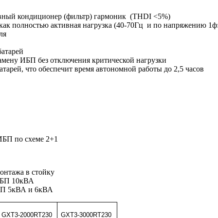
тивный кондиционер (фильтр) гармоник (THDI <5%)
как полностью активная нагрузка (40-70Гц и по напряжению 1ф: 1
ля
батарей
амену ИБП без отключения критической нагрузки
арей, что обеспечит время автономной работы до 2,5 часов
ИБП по схеме 2+1
онтажа в стойку
ИБП 10кВА
БП 5кВА и 6кВА
GXT3-2000RT230
GXT3-3000RT230