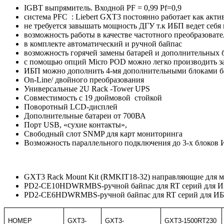
IGBT выпрямитель. Входной PF = 0,99 Pf=0,9
система PFC : Liebert GXT3 постоянно работает как ак
не требуется завышать мощность ДГУ т.к ИБП ведет себя 
возможность работы в качестве частотного преобразовате
в комплекте автоматический и ручной байпас
возможность горячей замены батарей и дополнительных 
с помощью опций Micro POD можно легко производить з
ИБП можно дополнить 4-мя дополнительными блоками бат
On-Line/ двойного преобразования
Универсальные 2U Rack -Tower UPS
Совместимость с 19 дюймовой стойкой
Поворотный LCD-дисплей
Дополнительные батареи от 700ВА
Порт USB, «сухие контакты»,
Свободный слот SNMP для карт мониторинга
Возможность параллельного подключения до 3-х блоков 
GXT3 Rack Mount Kit (RMKIT18-32) направляющие для м
PD2-CE10HDWRMBS-ручной байпас для RT серий для 
PD2-CE6HDWRMBS-ручной байпас для RT серий для И
НОМЕР
GXT3-
GXT3-
GXT3-1500RT230