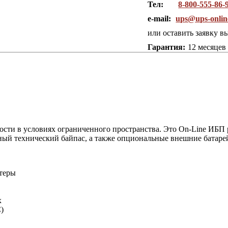
Тел:
8-800-555-86-
e-mail:
ups@ups-onlin
или оставить заявку в
Гарантия:
12 месяцев
ости в условиях ограниченного пространства. Это On-Line ИБП
ный технический байпас, а также опциональные внешние батаре
утеры
х
)