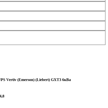
S Vertiv (Emerson) (Liebert) GXT3 6кВа
4,8