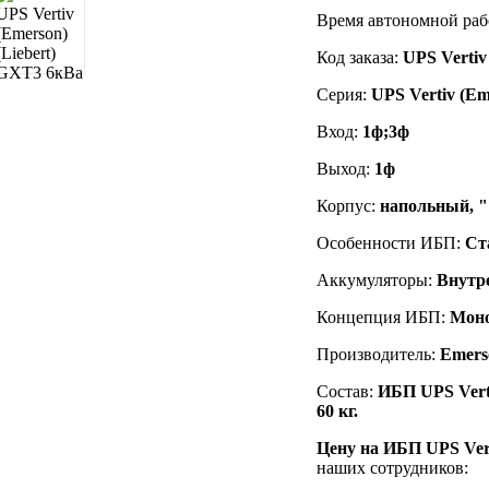
Время автономной раб
Код заказа
:
UPS Vertiv
Серия:
UPS Vertiv (Em
Вход:
1ф;3ф
Выход:
1ф
Корпус:
напольный, "
Особенности ИБП:
Ст
Аккумуляторы:
Внутр
Концепция ИБП:
Мон
Производитель:
Emers
Состав:
ИБП UPS Verti
60 кг.
Цену на ИБП UPS Vert
наших сотрудников: