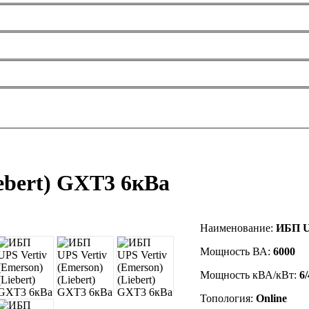
ebert) GXT3 6кВа
Наименование:
ИБП UP
Мощность ВА:
6000
Мощность кВА/кВт:
6/
Топология:
Online