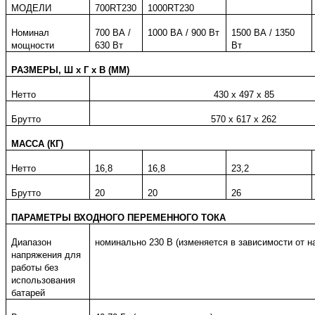
МОДЕЛИ
700RT230
1000RT230
Номинал
700 ВА /
1000 ВА / 900 Вт
1500 ВА / 1350
мощности
630 Вт
Вт
РАЗМЕРЫ, Ш х Г х В (ММ)
Нетто
430 х 497 х 85
Брутто
570 х 617 х 262
МАССА (КГ)
Нетто
16,8
16,8
23,2
Брутто
20
20
26
ПАРАМЕТРЫ ВХОДНОГО ПЕРЕМЕННОГО ТОКА
Диапазон
номинально 230 В (изменяется в зависимости от на
напряжения для
работы без
использования
батарей