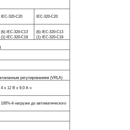
IEC-320-C20
IEC-320-C20
(6) IEC-320-C13
(6) IEC-320-C13
(1) IEC-320-C19
(1) IEC-320-C19
)
 клапанным регулированием (VRLA)
4 х 12 В х 9,0 А ч
 100%-й нагрузке до автоматического