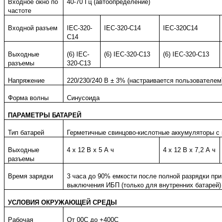
Входное окно по
40-70 Гц (автоопределение)
частоте
Входной разъем
IEC-320-
IEC-320-C14
IEC-320C14
C14
Выходные
(6) IEC-
(6) IEC-320-C13
(6) IEC-320-C13
разъемы
320-C13
Напряжение
220/230/240 В ± 3% (настраивается пользователем
Форма волны
Синусоида
ПАРАМЕТРЫ БАТАРЕЙ
Тип батарей
Герметичные свинцово-кислотные аккумуляторы с
Выходные
4 х 12 В х 5 А ч
4 х 12 В х 7,2 А ч
разъемы
Время зарядки
3 часа до 90% емкости после полной разрядки при
выключения ИБП (только для внутренних батарей)
УСЛОВИЯ ОКРУЖАЮЩЕЙ СРЕДЫ
Рабочая
От 00С до +400С