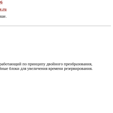
96
e.ru
ыше.
 работающий по принципу двойного преобразования,
йные блоки для увеличения времени резервирования.