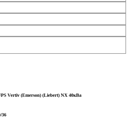
S Vertiv (Emerson) (Liebert) NX 40кВа
0/36