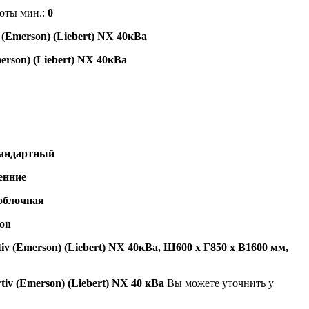
оты мин.:
0
 (Emerson) (Liebert)
NX
40кВа
erson) (Liebert)
NX
40кВа
андартный
енние
облочная
on
v (Emerson) (Liebert)
NX
40кВа
, Ш600 х Г850 х В1600 мм,
iv (Emerson) (Liebert) NX 40 кВа
Вы можете уточнить у