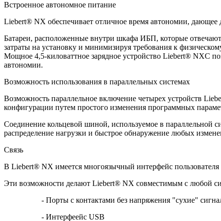
Встроенное автономное питание
Liebert® NX обеспечивает отличное время автономии, дающее д
Батареи, расположенные внутри шкафа ИБП, которые отвечают 
затраты на установку и минимизируя требования к физическому
Мощное 4,5-киловаттное зарядное устройство Liebert® NXC поз
автономии.
Возможность использования в параллельных системах
Возможность параллельное включение четырех устройств Lieb
конфигурации путем простого изменения программных параме
Соединение кольцевой шиной, используемое в параллельной си
распределение нагрузки и быстрое обнаружение любых измене
Связь
В Liebert® NX имеется многоязычный интерфейс пользователя
Эти возможности делают Liebert® NX совместимым с любой си
- Порты с контактами без напряжения "сухие" сигна
- Интерфеейс USB