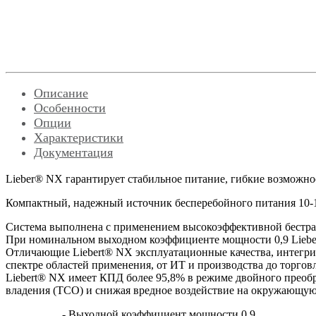
Описание
Особенности
Опции
Характеристики
Документация
Lieber® NX гарантирует стабильное питание, гибкие возможно
Компактный, надежный источник бесперебойного питания 10-1
Система выполнена с применением высокоэффективной бестран
При номинальном выходном коэффициенте мощности 0,9 Liebe
Отличающие Liebert® NX эксплуатационные качества, интегрир
спектре областей применения, от ИТ и производства до торговл
Liebert® NX имеет КПД более 95,8% в режиме двойного преоб
владения (ТСО) и снижая вредное воздействие на окружающую
- Выходной коэффициент мощности 0,9