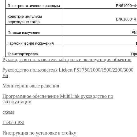
Электростатические разряды
EN61000−4−2
Короткие импульсы
EN61000−4−4
переходных токов
Помехи излучения
EN
Гармонические искажения
Транспортировка
Про
Руководство пользователя контроль и эксплуатация объектов
Руководство пользователя Liebert PSI 750/1000/1500/2200/3000
Ва
Мониторинговые решения
Программное обеспечение MultiLink руководство по
эксплуатации
схема
Liebert PSI
Инструкция по установке в стойку