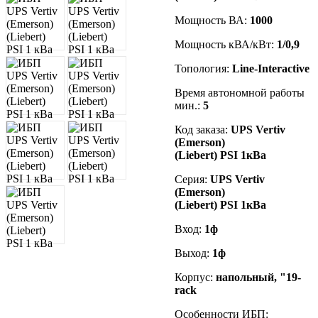
Мощность ВА:
1000
Мощность кВА/кВт:
1/0,9
Топология:
Line-Interactive
Время автономной работы
мин.:
5
Код заказа
:
UPS Vertiv
(Emerson)
(Liebert)
PSI
1кВа
Серия:
UPS Vertiv
(Emerson)
(Liebert)
PSI
1кВа
Вход:
1ф
Выход:
1ф
Корпус:
напольный, "19-
rack
Особенности ИБП: