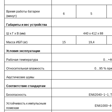
Время работы батареи
6
5
(минут)
Габариты и вес устройства
Ш х Г х В (мм)
440 x 412 x 88
Масса ИБП (кг)
15
19,4
Условия эксплуатации
Рабочая температура
0…+40
Относительная влажность
0…95 % при
Акустические шумы
Соответствие стандартам
Безопасность
EN62040−1−1; T
Устойчивость к импульсным
EN61000−4−5
помехам