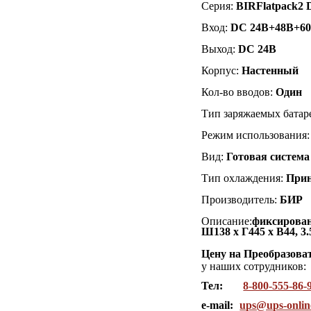
Серия:
BIR
Flatpack2
Вход:
DC
24В+48В+6
Выход:
DC 24В
Корпус:
Настенный
Кол-во вводов:
Один
Тип заряжаемых батар
Режим использования
Вид:
Готовая система
Тип охлаждения
:
Прин
Производитель:
БИР
Описание:
фиксирован
Ш138 x Г445 x В44, 3.
Цену на Преобразова
у наших сотрудников:
Тел:
8-800-555-86-
e-mail:
ups@ups-onlin