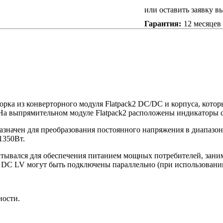
или оставить заявку в
Гарантия:
12 месяцев
рка из конверторного модуля Flatpack2 DC/DC и корпуса, которы
а выпрямительном модуле Flatpack2 расположены индикаторы с
азначен для преобразования постоянного напряжения в диапазон
1350Вт.
тывался для обеспечения питанием мощных потребителей, заним
2 DC LV могут быть подключены параллельно (при использован
ности.