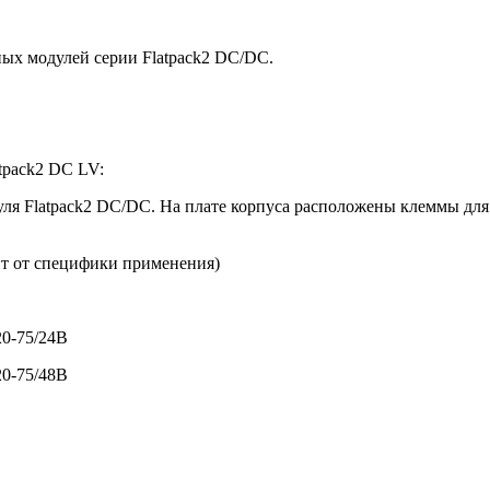
ных модулей серии Flatpack2 DC/DC.
tpack2 DC LV:
уля Flatpack2 DC/DC. На плате корпуса расположены клеммы для
ит от специфики применения)
20-75/24В
20-75/48В