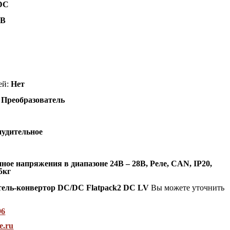
 DC
0В
ей:
Нет
:
Преобразователь
удительное
ное напряжения в диапазоне 24В – 28В, Реле, CAN, IP20,
5кг
тель-конвертор DC/DC Flatpack2 DC LV
Вы можете уточнить
96
e.ru