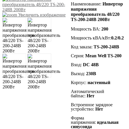
Наименование
:
Инвертор
напряжения
преобразователь 48/220
Увеличить изображение
TS-200-248В 200Вт
Мощность ВА:
20
0
Мощность кВА/кВт:
0.2
/0.2
Код заказа:
TS-200-248В
Серия:
Mean Well TS-200
Вход:
DC
48В
Выход:
23
0В
Корпус:
настенный
Автоматический
байпас:
Нет
Встроенное зарядное
устройство:
Нет
Форма
напряжения:
идеальная
синусоида