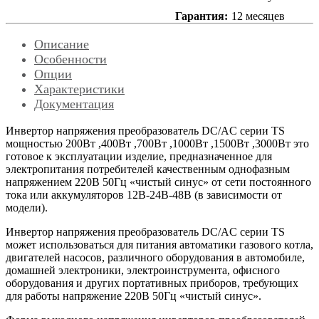
Гарантия:
12 месяцев
Описание
Особенности
Опции
Характеристики
Документация
Инвертор напряжения преобразователь
DC
/
AC
серии
TS
мощностью 200Вт ,400Вт ,700Вт ,1000Вт ,1500Вт ,3000Вт это
готовое к эксплуатации изделие, предназначенное для
электропитания потребителей качественным однофазным
напряжением 220В 50Гц «чистый синус» от сети постоянного
тока или аккумуляторов 12В-24В-48В (в зависимости от
модели).
Инвертор напряжения преобразователь
DC
/
AC
серии
TS
может использоваться для питания автоматики газового котла,
двигателей насосов, различного оборудования в автомобиле,
домашней электроники, электроинструмента, офисного
оборудования и других портативных приборов, требующих
для работы напряжение 220В 50Гц «чистый синус».