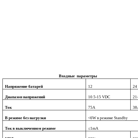
Входные параметры
Напряжение батарей
12
24
Диапазон напряжений
10.5-15 VDC
21
Ток
75
А
38
В режиме без нагрузки
<6W
в режиме
Standby
Ток в выключенном режиме
≤1mA