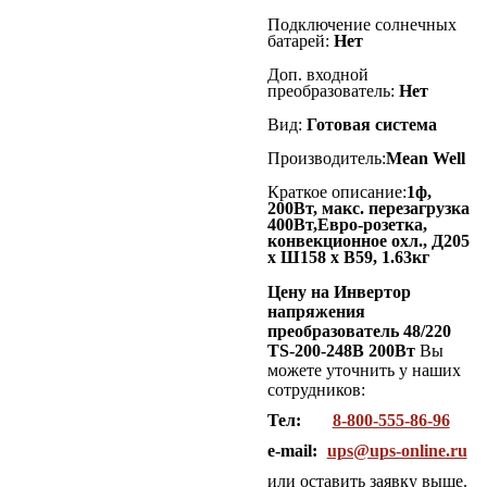
Подключение солнечных
батарей:
Нет
Доп. входной
преобразователь
:
Нет
Вид:
Готовая система
Производитель:
Mean Well
Краткое описание:
1ф,
200Вт, макс. перезагрузка
400Вт,Евро-розетка,
конвекционное охл., Д205
x Ш158 x В59, 1.63кг
Цену на Инвертор
напряжения
преобразователь 48/220
TS-200-248B 200Вт
Вы
можете уточнить у наших
сотрудников:
Тел:
8-800-555-86-96
e-mail:
ups@ups-online.ru
или оставить заявку выше.