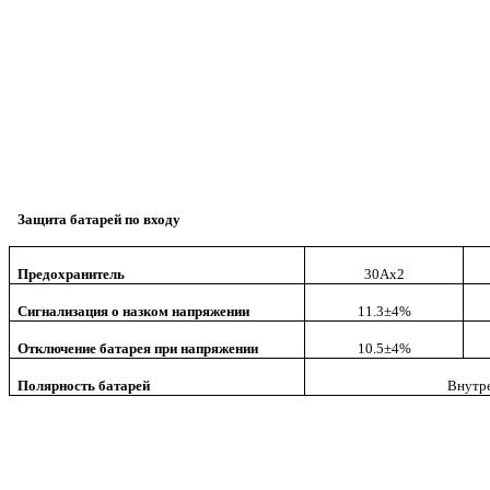
Защита батарей по входу
Предохранитель
30Ах2
Сигнализация о назком напряжении
11.3±4%
Отключение батарея при напряжении
10.5±4%
Полярность батарей
Внутр