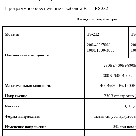
- Программное обеспечение с кабелем
RJ
11-
RS
232
Выходные параметры
Модель
TS-212
TS
200/400/700/
20
1000/1500/3000
10
Номинальная мощность
230Вт/460Вт/800В
300Вт/600Вт/1050
Максимальная мощность
400Вт/800Вт/1400В
Напряжение
230В стандартно 
Частота
50±0,1Гц 
Форма напряжения
Чистая
синусоида
(True s
Изменение напряжения
±3% при номи