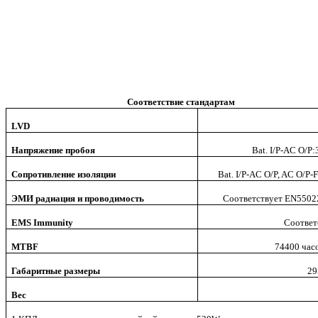
Соответствие стандартам
LVD
Напряжение пробоя
Bat. I/P-AC O
Сопротивление изоляции
Bat. I/P-AC O/P, AC O/
ЭМИ радиация и проводимость
Соответствует
EN55022 
EMS Immunity
Соответ
MTBF
74400
час
Габаритные размеры
29
Вес