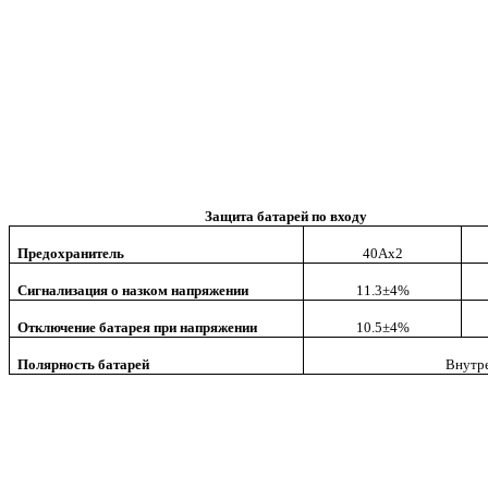
Защита батарей по входу
Предохранитель
4
0Ах2
Сигнализация о назком напряжении
11.3±4%
Отключение батарея при напряжении
10.5±4%
Полярность батарей
Внутр