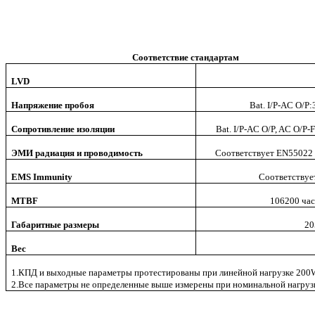
Соответствие стандартам
LVD
Напряжение пробоя
Bat. I/P-AC O
Сопротивление изоляции
Bat. I/P-AC O/P, AC O/
ЭМИ радиация и проводимость
Соответствует
EN55022 c
EMS Immunity
Соответствуе
MTBF
106200
час
Габаритные размеры
20
Вес
1.КПД и выходные параметры протестированы при линейной нагрузке 200
2.Все параметры не определенные выше измерены при номинальной нагрузк