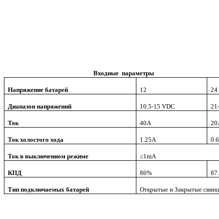
Входные параметры
Напряжение батарей
12
24
Диапазон напряжений
10.5-15 VDC
21
Ток
4
0А
2
0
Ток холостого хода
1.25А
0.
Ток в выключенном режиме
≤1mA
КПД
86%
87
Тип подключаемых батарей
Открытые и Закрытые свин