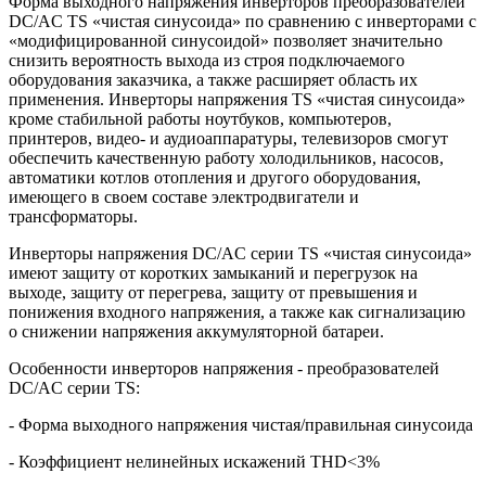
Форма выходного напряжения инверторов преобразователей
DC/AC TS «чистая синусоида» по сравнению с инверторами с
«модифицированной синусоидой» позволяет значительно
снизить вероятность выхода из строя подключаемого
оборудования заказчика, а также расширяет область их
применения. Инверторы напряжения TS «чистая синусоида»
кроме стабильной работы ноутбуков, компьютеров,
принтеров, видео- и аудиоаппаратуры, телевизоров смогут
обеспечить качественную работу холодильников, насосов,
автоматики котлов отопления и другого оборудования,
имеющего в своем составе электродвигатели и
трансформаторы.
Инверторы напряжения DC/AC серии TS «чистая синусоида»
имеют защиту от коротких замыканий и перегрузок на
выходе, защиту от перегрева, защиту от превышения и
понижения входного напряжения, а также как сигнализацию
о снижении напряжения аккумуляторной батареи.
Особенности инверторов напряжения - преобразователей
DC
/
AC
серии
TS
:
- Форма выходного напряжения чистая/правильная синусоида
- Коэффициент нелинейных искажений THD<3%