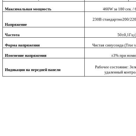
Максимальная мощность
460W за 180 сек. /
230В стандартно200/220
Напряжение
Частота
50±0,1Гц 
Форма напряжения
Чистая
синусоида
(True s
Изменение напряжения
±3% при номи
Рабочее состояние: Зе
Индикация на передней панели
удаленный контро