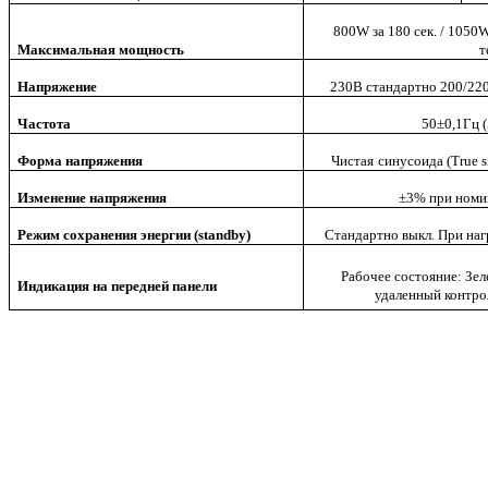
800W за 180 сек. / 1050W
Максимальная мощность
т
Напряжение
230В стандартно 200/220
Частота
50±0,1Гц 
Форма напряжения
Чистая
синусоида
(True s
Изменение напряжения
±3% при номи
Режим сохранения энергии (
standby)
Стандартно выкл. При наг
Рабочее состояние: Зе
Индикация на передней панели
удаленный контро