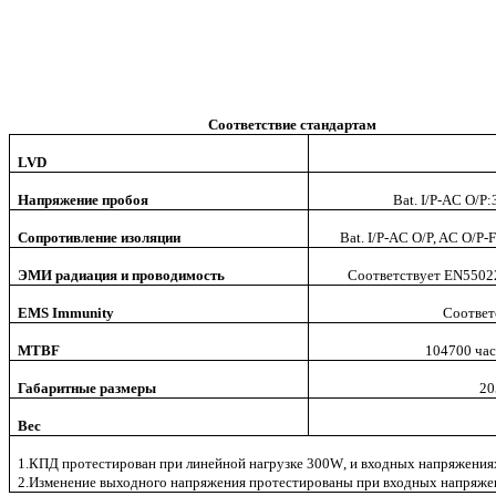
Соответствие стандартам
LVD
Напряжение пробоя
Bat. I/P-AC O
Сопротивление изоляции
Bat. I/P-AC O/P, AC O/
ЭМИ радиация и проводимость
Соответствует
EN55022 
EMS Immunity
Соответ
MTBF
104700
час
Габаритные размеры
20
Вес
1.КПД протестирован при линейной нагрузке 300
W
, и входных напряжения
2.Изменение выходного напряжения протестированы при входных напряже