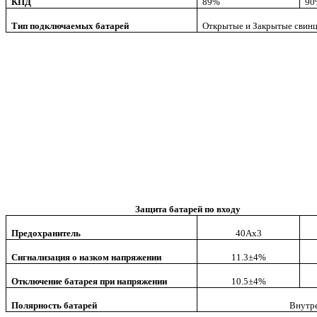
КПД
89%
90
Тип подключаемых батарей
Открытые и Закрытые свин
Защита батарей по входу
Предохранитель
4
0Ах
3
Сигнализация о назком напряжении
11.3±4%
Отключение батарея при напряжении
10.5±4%
Полярность батарей
Внутр