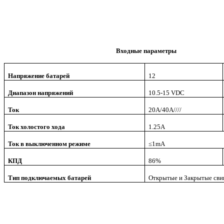
Входные параметры
Напряжение батарей
12
Диапазон напряжений
10.5-15 VDC
Ток
20А
/40A////
Ток холостого хода
1.25А
Ток в выключенном режиме
≤1mA
КПД
86%
Тип подключаемых батарей
Открытые и Закрытые сви