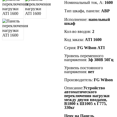
Номинальный ток, А:
160
0
Тип шкафа, панели:
АВР
Исполнение:
напольный
шкаф
Кол-во вводов:
2
Код заказа:
A
TI 1600
Серия:
FG Wilson A
TI
Уровень переменного
напряжения:
3ф 380В 50Гц
Уровень постоянного
напряжения:
нет
Производитель:
FG Wilson
Описание:
Устройство
автоматического
переключения нагрузки
между двумя вводами,
В1800 x Ш1005 x Г775,
330кг
Цену на Панель