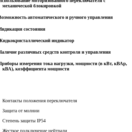
Использование моторизованного переключателя с
механической блокировкой
 Возможность автоматического и ручного управления
 Индикация состояния
 Жидкокристаллический индикатор
 Наличие различных средств контроля и управления
Приборы измерения тока нагрузки, мощности (в кВт, кВАр,
кВА), коэффициента мощности
Контакты положения переключателя
Защита от молнии
Степень защиты IP54
Жесткое подключение нейтрали