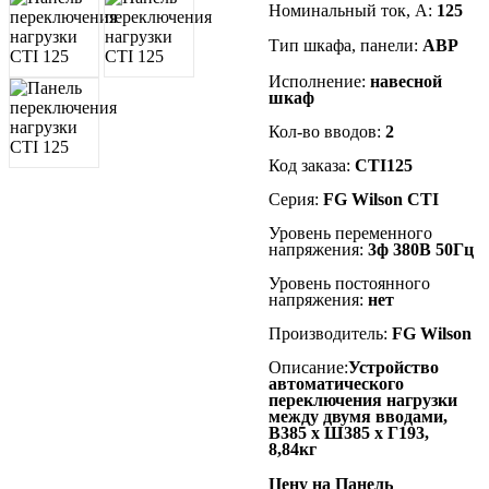
Номинальный ток, А:
125
Тип шкафа, панели:
АВР
Исполнение:
навесной
шкаф
Кол-во вводов:
2
Код заказа:
CTI125
Серия:
FG Wilson
CTI
Уровень переменного
напряжения:
3ф 380В 50Гц
Уровень постоянного
напряжения:
нет
Производитель:
FG Wilson
Описание:
Устройство
автоматического
переключения нагрузки
между двумя вводами,
В385 x Ш385 x Г193,
8,84кг
Цену на Панель