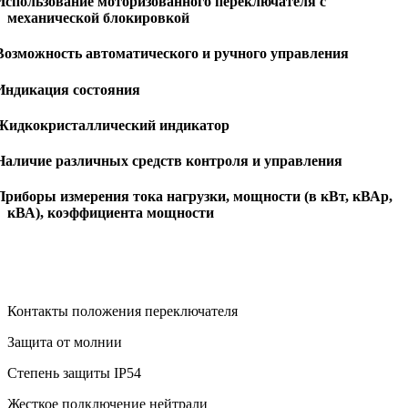
Использование моторизованного переключателя с
механической блокировкой
 Возможность автоматического и ручного управления
 Индикация состояния
 Жидкокристаллический индикатор
 Наличие различных средств контроля и управления
Приборы измерения тока нагрузки, мощности (в кВт, кВАр,
кВА), коэффициента мощности
Контакты положения переключателя
Защита от молнии
Степень защиты IP54
Жесткое подключение нейтрали