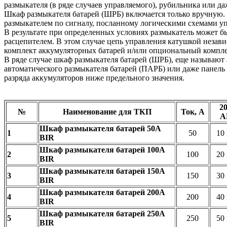
размыкателя (в ряде случаев управляемого), рубильника или да
Шкаф размыкателя батарей (ШРБ) включается только вручную.
размыкателем по сигналу, посланному логическими схемами уп
В результате при определенных условиях размыкатель может б
расцепителем. В этом случае цепь управления катушкой незави
комплект аккумуляторных батарей и/или опциональный комплек
В ряде случае шкаф размыкателя батарей (ШРБ), еще называю
автоматического размыкателя батарей (ПАРБ) или даже панель
разряда аккумуляторов ниже предельного значения.
20
№
Наименование для ТКП
Ток, А
А
Шкаф размыкателя батарей 50А
1
50
10
BIR
Шкаф размыкателя батарей 100А
2
100
20
BIR
Шкаф размыкателя батарей 150А
3
150
30
BIR
Шкаф размыкателя батарей 200А
4
200
40
BIR
Шкаф размыкателя батарей 250А
5
250
50
BIR