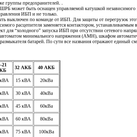
же группы предохранителей. .
 ШРБ может быть оснащен управляемой катушкой независимого р
равления ИБП и не только.
ыть выключен по команде от ИБП. Для защиты от перегрузок эт
симого расцепителя заменяется контактором, устанавливаемым в
т для “холодного” запуска ИБП при отсутствии сетевого напря
т автоматом минимального напряжения (АМН), шкафом автомати
 размыкателя батарей. По сути все названия отражают единый с
-21
32 АКБ
40 АКБ
КБ
 кВА
15 кВА
20кВа
 кВА
30 кВА
40кВа
 кВА
45 кВА
60кВа
 кВА
60 кВА
80кВа
 кВА
75 кВА
100кВа