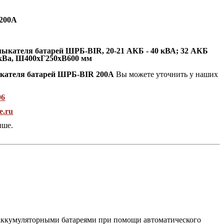
200А
ыкателя батарей ШРБ-BIR
, 20-21 АКБ - 40 кВА; 32 АКБ
80кВа, Ш400хГ250хВ600 мм
кателя батарей ШРБ-BIR 200А
Вы можете уточнить у наших
96
e.ru
ыше.
 аккумуляторными батареями при помощи автоматического