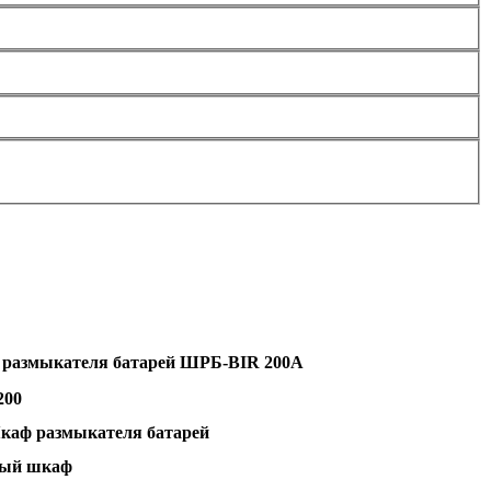
размыкателя батарей ШРБ-BIR 200А
200
каф размыкателя батарей
ый шкаф