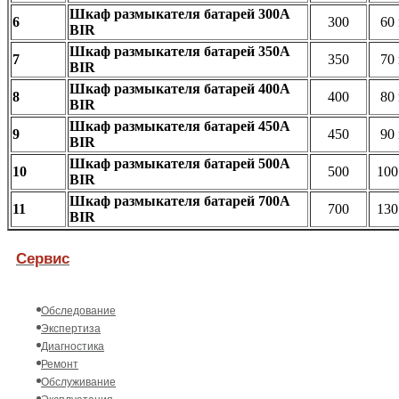
Шкаф размыкателя батарей 300А
6
300
60
BIR
Шкаф размыкателя батарей 350А
7
350
70
BIR
Шкаф размыкателя батарей 400А
8
400
80
BIR
Шкаф размыкателя батарей 450А
9
450
90
BIR
Шкаф размыкателя батарей 500А
10
500
100
BIR
Шкаф размыкателя батарей 700А
11
700
130
BIR
Сервис
Обследование
Экспертиза
Диагностика
Ремонт
Обслуживание