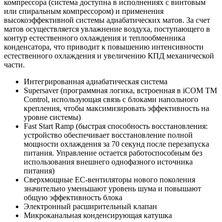
компрессора (система доступна в исполнениях с винтовым
или спиральным компрессором) и применения
высокоэффективной системы адиабатических матов. За счет
матов осуществляется увлажнение воздуха, поступающего в
контур естественного охлаждения и теплообменника
конденсатора, что приводит к повышению интенсивности
естественного охлаждения и увеличению КПД механической
части.
Интегрированная адиабатическая система
Supersaver (программная логика, встроенная в iCOM TM
Control, использующая связь с блоками напольного
крепления, чтобы максимизировать эффективность на
уровне системы)
Fast Start Ramp (быстрая способность восстановления:
устройство обеспечивает восстановление полной
мощности охлаждения за 70 секунд после перезапуска
питания. Управление остается работоспособным без
использования внешнего однофазного источника
питания)
Сверхмощные EC-вентиляторы нового поколения
значительно уменьшают уровень шума и повышают
общую эффективность блока
Электронный расширительный клапан
Микроканальная конденсирующая катушка