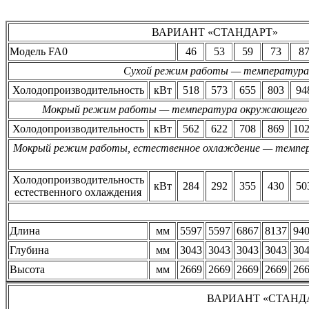
ВАРИАНТ «СТАНДАРТ»
Модель FA0
46
53
59
73
8
Сухой режим работы — температура 
Холодопроизводительность
кВт
518
573
655
803
94
Мокрый режим работы — температура окружающего во
Холодопроизводительность
кВт
562
622
708
869
10
Мокрый режим работы, естественное охлаждение — темпера
Холодопроизводительность
кВт
284
292
355
430
50
естественного охлаждения
Длина
мм
5597
5597
6867
8137
94
Глубина
мм
3043
3043
3043
3043
30
Высота
мм
2669
2669
2669
2669
26
ВАРИАНТ «СТАНД