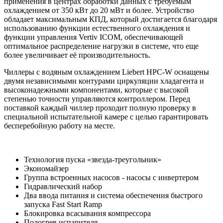
применения в центрах обработки данных с требуемым
охлаждением от 350 кВт до 20 мВт и более. Устройство
обладает максимальным КПД, который достигается благодаря
использованию функции естественного охлаждения и
функции управления Vertiv ICOM, обеспечивающей
оптимальное распределение нагрузки в системе, что еще
более увеличивает её производительность.
Чиллеры с водяным охлаждением Liebert HPC-W оснащены
двумя независимыми контурами циркуляции хладагента и
высоконадежными компонентами, которые с высокой
степенью точности управляются контроллером. Перед
поставкой каждый чиллер проходит полную проверку в
специальной испытательной камере с целью гарантировать
бесперебойную работу на месте.
Технология пуска «звезда-треугольник»
Экономайзер
Группа встроенных насосов - насосы с инвертером
Гидравлический набор
Два ввода питания и система обеспечения быстрого
запуска Fast Start Ramp
Блокировка всасывания компрессора
Подогрев испарителя