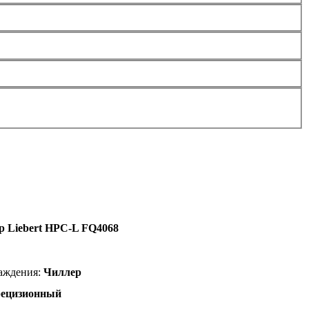
р Liebert HPC-L FQ4068
лаждения:
Чиллер
ецизионный