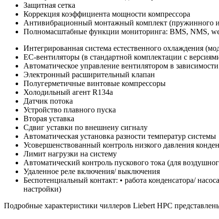
Защитная сетка
Коррекция коэффициента мощности компрессора
Антивибрационный монтажный комплект (пружинного ил
Полномасштабные функции мониторинга: BMS, NMS, web, 
Интегрированная система естественного охлаждения (мо
EC-вентиляторы (в стандартной комплектации с версиям
Автоматическое управление вентилятором в зависимости
Электронный расширительный клапан
Полугерметичные винтовые компрессоры
Холодильный агент R134a
Датчик потока
Устройство плавного пуска
Вторая уставка
Сдвиг уставки по внешнеиу сигналу
Автоматическая установка разности температур системы
Усовершенствованный контроль низкого давления конде
Лимит нагрузки на систему
Автоматический контроль пускового тока (для воздушно
Удаленное реле включения/ выключения
Беспотенциальный контакт: • работа конденсатора/ насос
настройки)
Подробные характеристики чиллеров Liebert HPC представлен