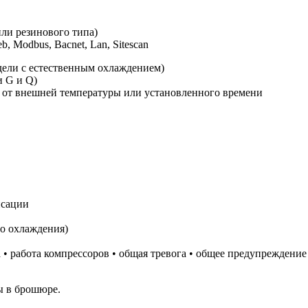
и резинового типа)
Modbus, Bacnet, Lan, Sitescan
дели с естественным охлаждением)
и G и Q)
 от внешней температуры или установленного времени
нсации
го охлаждения)
а • работа компрессоров • общая тревога • общее предупреждение
ы в брошюре.