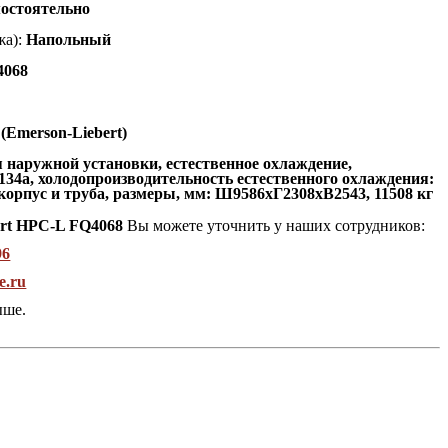
остоятельно
а):
Напольный
4068
 (Emerson-Liebert)
 наружной установки, естественное охлаждение,
134а, холодопроизводительность естественного охлаждения:
 корпус и труба, размеры, мм: Ш9586хГ2308хВ2543, 11508 кг
ert HPC-L FQ4068
Вы можете уточнить у наших сотрудников:
96
e.ru
ыше.