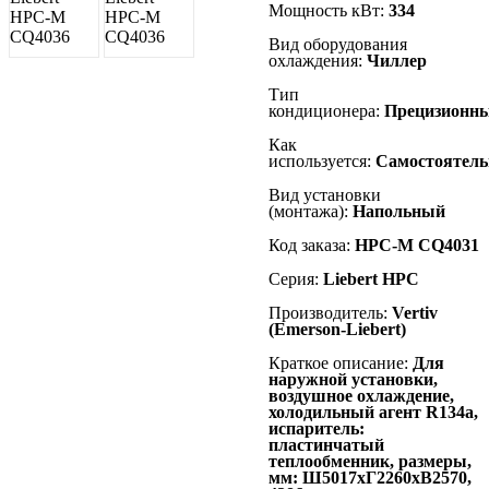
Мощность кВт:
334
Вид оборудования
охлаждения:
Чиллер
Тип
кондиционера:
Прецизионн
Как
используется:
Самостоятель
Вид установки
(монтажа):
Напольный
Код заказа:
HPC-M CQ4031
Серия:
Liebert
HPC
Производитель:
Vertiv
(Emerson-Liebert)
Краткое описание:
Для
наружной установки,
воздушное охлаждение,
холодильный агент R134а,
испаритель:
пластинчатый
теплообменник, размеры,
мм: Ш5017хГ2260хВ2570,