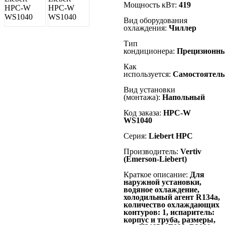
Мощность кВт:
419
Вид оборудования
охлаждения:
Чиллер
Тип
кондиционера:
Прецизионн
Как
используется:
Самостоятель
Вид установки
(монтажа):
Напольный
Код заказа:
HPC-W
WS1040
Серия:
Liebert
HPC
Производитель:
Vertiv
(Emerson-Liebert)
Краткое описание:
Для
наружной установки,
водяное охлаждение,
холодильный агент R134а,
количество охлаждающих
контуров: 1, испаритель:
корпус и труба, размеры,