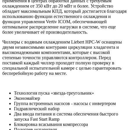
применения в центрах обработки данных с требуемым
охлаждением от 350 кВт до 20 мВт и более. Устройство
обладает максимальным КПД, который достигается благодаря
использованию функции естественного охлаждения и
функции управления Vertiv ICOM, обеспечивающей
оптимальное распределение нагрузки в системе, что еще
более увеличивает её производительность.
Чиллеры с водяным охлаждением Liebert HPC-W оснащены
двумя независимыми контурами циркуляции хладагента и
высоконадежными компонентами, которые с высокой
степенью точности управляются контроллером. Перед
поставкой каждый чиллер проходит полную проверку в
специальной испытательной камере с целью гарантировать
бесперебойную работу на месте.
Технология пуска «звезда-треугольник»
Экономайзер
Группа встроенных насосов - насосы с инвертером
Гидравлический набор
Два ввода питания и система обеспечения быстрого
запуска Fast Start Ramp
Блокировка всасывания компрессора
Подогрев испарителя