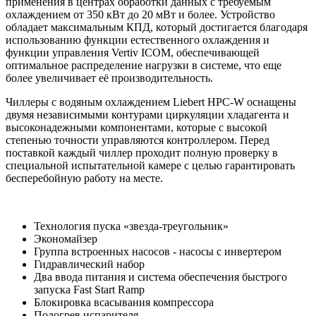
применения в центрах обработки данных с требуемым
охлаждением от 350 кВт до 20 мВт и более. Устройство
обладает максимальным КПД, который достигается благодаря
использованию функции естественного охлаждения и
функции управления Vertiv ICOM, обеспечивающей
оптимальное распределение нагрузки в системе, что еще
более увеличивает её производительность.
Чиллеры с водяным охлаждением Liebert HPC-W оснащены
двумя независимыми контурами циркуляции хладагента и
высоконадежными компонентами, которые с высокой
степенью точности управляются контроллером. Перед
поставкой каждый чиллер проходит полную проверку в
специальной испытательной камере с целью гарантировать
бесперебойную работу на месте.
Технология пуска «звезда-треугольник»
Экономайзер
Группа встроенных насосов - насосы с инвертером
Гидравлический набор
Два ввода питания и система обеспечения быстрого
запуска Fast Start Ramp
Блокировка всасывания компрессора
Подогрев испарителя