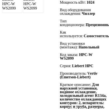
Мощность кВт:
1024
Вид оборудования
охлаждения:
Чиллер
Тип
кондиционера:
Прецизионн
Как
используется:
Самостоятель
Вид установки
(монтажа):
Напольный
Код заказа:
HPC-W
WS2099
Серия:
Liebert
HPC
Производитель:
Vertiv
(Emerson-Liebert)
Краткое описание:
Для
наружной установки,
водяное охлаждение,
холодильный агент R134а,
количество охлаждающих
контуров: 2, испаритель:
корпус и труба, размеры,