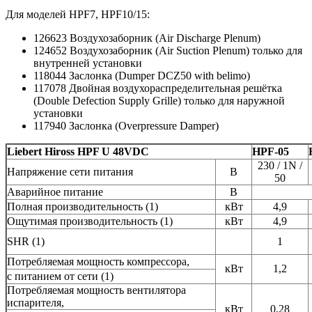
Для моделей HPF7, HPF10/15:
126623 Воздухозаборник (Air Discharge Plenum)
124652 Воздухозаборник (Air Suction Plenum) только для
внутренней установки
118044 Заслонка (Dumper DCZ50 with belimo)
117078 Двойная воздухораспределительная решётка
(Double Defection Supply Grille) только для наружной
установки
117940 Заслонка (Overpressure Damper)
Liebert Hiross HPF U 48VDC
HPF-05
230 / 1N /
Напряжение сети питания
В
50
Аварийное питание
В
Полная производительность (1)
кВт
4,9
Ощутимая производительность (1)
кВт
4,9
SHR (1)
1
Потребляемая мощность компрессора,
кВт
1,2
с питанием от сети (1)
Потребляемая мощность вентилятора
испарителя,
кВт
0,28