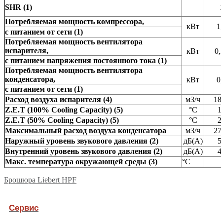
SHR (1)
Потребляемая мощность компрессора,
кВт
1
с питанием от сети (1)
Потребляемая мощность вентилятора
испарителя,
кВт
0
с питанием напряжения постоянного тока (1)
Потребляемая мощность вентилятора
конденсатора,
кВт
0
с питанием от сети (1)
Расход воздуха испарителя (4)
м3/ч
1
Z.E.T (100% Cooling Capacity) (5)
°C
Z.E.T (50% Cooling Capacity) (5)
°C
Максимальный расход воздуха конденсатора
м3/ч
2
Наружный уровень звукового давления (2)
дБ(А)
Внутренний уровень звукового давления (2)
дБ(А)
Mакс. температура окружающей среды (3)
°C
Брошюра Liebert HPF
Сервис