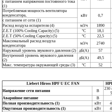
с питанием напряжения постоянного тока
(1)
Потребляемая мощность вентилятора
конденсатора,
кВт
0,7
с питанием от сети (1)
Расход воздуха испарителя (4)
м3/ч
1890
Z.E.T (100% Cooling Capacity) (5)
°C
18,1
Z.E.T (50% Cooling Capacity) (5)
°C
22,5
Максимальный расход воздуха
м3/ч
2740
конденсатора
Наружный уровень звукового давления (2)
дБ(А)
57
Внутренний уровень звукового давления
дБ(А)
49,5
(2)
Mакс. температура окружающей среды (3)
°C
52
Liebert Hiross HPF U EC FAN
HP
230 
Напряжение сети питания
В
Аварийное питание
В
Полная производительность (1)
кВт
4
Ощутимая производительность (1)
кВт
4