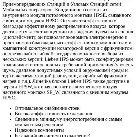
Приемопередающих Станций и Узловых Станций сетей
Мобильных операторов. Кондиционер состоит из
внутреннего модуля потолочного монтажа HPSE, связанного
с внешним модулем HPSC. Он является эффективным
благодаря эффективному распределению воздуха, которое
достигается за счет концепции охлаждения путем вытеснения
(дисплейсмент); он позволяет экономить электроэнергию и
пространство благодаря высокоэффективным компонентам и
компактной конструкции новаторской версии с фрикулингом;
он чрезвычайно гибок благодаря возможности выбора из
нескольких версий: Liebert HPS может быть сконфигурирован
в зависимости от основных требований применения (уровень
шума, диапазон допустимых условий окружающей среды и
т.д.) и желаемых опций (фрикулинг, аварийный фрикулинг,
нагрев и т.д.). Линейка блоков Liebert HPS также доступна в
версии HPSW, которая состоит из внутреннего модуля
настенного монтажа SE_W, связанного с внешним модулем
HPSC.
Оптимальное снабжение стоек
Высокая эффективность охлаждения
Сведение к минимуму энергопотребления с самым
компактным решением
Надежные компоненты
Безаварийная система (охлаждение)