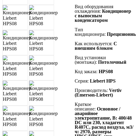
Вид оборудования
охлаждения:
Кондиционер
с выносным
конденсатором
Тип
кондиционера:
Прецизионн
Как используется:
С
внешним блоком
Вид установки
(монтажа):
Потолочный
Код заказа:
HPS08
Серия:
Liebert HPS
Производитель:
Vertiv
(Emerson-Liebert)
Краткое
описание:
Основное /
аварийное
электропитание, В: 400/48
DC или 230, хладагент
R407C, расход воздуха, м3/
ч: 2970, размеры