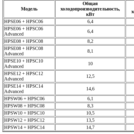
Общая
Модель
холодопроизводительность,
х
кВт
HPSE06 + HPSC06
6,4
HPSE06 + HPSC06
6,4
Advanced
HPSE08 + HPSC08
8,2
HPSE08 + HPSC08
8,1
Advanced
HPSE10 + HPSC10
10
Advanced
HPSE12 + HPSC12
12,5
Advanced
HPSE14 + HPSC14
14,6
Advanced
HPSW06 + HPSC06
6,1
HPSW08 + HPSC08
8,3
HPSW10 + HPSC10
10,5
HPSW12 + HPSC12
13,5
HPSW14 + HPSC14
14,7