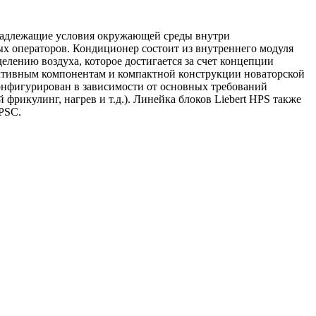
 надлежащие условия окружающей среды внутри
 операторов. Кондиционер состоит из внутреннего модуля
лению воздуха, которое достигается за счет концепции
ективным компонентам и компактной конструкции новаторской
конфигурирован в зависимости от основных требований
рикулинг, нагрев и т.д.). Линейка блоков Liebert HPS также
PSC.