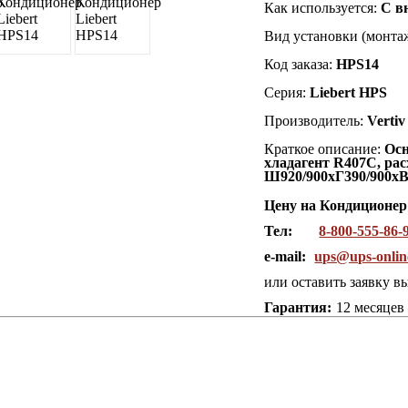
Как используется:
С в
Вид установки (монтаж
Код заказа:
HPS14
Серия:
Liebert HPS
Производитель:
Vertiv
Краткое описание:
Осн
хладагент R407C, рас
Ш920/900хГ390/900хВ1
Цену на Кондиционер
Тел:
8-800-555-86-
e-mail:
ups@ups-onlin
или оставить заявку в
Гарантия:
12 месяцев