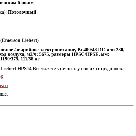
нешним блоком
а):
Потолочный
 (Emerson-Liebert)
овное /аварийное электропитание, В: 400/48 DC или 230,
ход воздуха, м3/ч: 5675, размеры HPSC/HPSE, мм:
190/375, 111/58 кг
 Liebert HPS14
Вы можете уточнить у наших сотрудников:
96
e.ru
ыше.