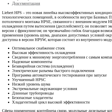
Документация
Liebert HPS – это новая линейка высокоэффективных кондици
технологических помещений, в особенности внутри Базовых 
потолочного монтажа HPSE, связанного с внешним модулем HP
охлаждения путем вытеснения (дисплейсмент); он позволяет 
версии с фрикулингом; он чрезвычайно гибок благодаря возмо
применения (уровень шума, диапазон допустимых условий окруж
доступна в версии HPSW, которая состоит из внутреннего мо
Оптимальное снабжение стоек
Высокая эффективность охлаждения
Сведение к минимуму энергопотребления с самым комп
Надежные компоненты
Безаварийная система (охлаждение)
Электрические разъемы быстрого подключения
Программа автоматического тестирования при запуске
Улучшенный HPSC
Низкий уровень шума
Экстремальные окружающие условия
Длинные трубопроводы
Безопасные хладагенты
Хладагентный цикл высокой эффективности
Сфера применения: контейнера связи, модульные дизельные ко