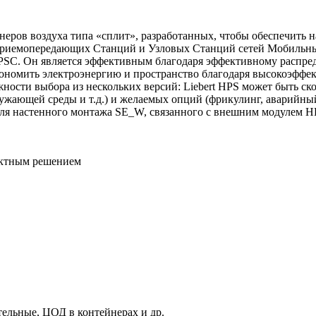
онеров воздуха типа «сплит», разработанных, чтобы обеспечить
Приемопередающих Станций и Узловых Станций сетей Мобильных
SC. Он является эффективным благодаря эффективному распреде
экономить электроэнергию и пространство благодаря высокоэфф
жности выбора из нескольких версий: Liebert HPS может быть с
ающей среды и т.д.) и желаемых опций (фрикулинг, аварийный ф
дуля настенного монтажа SE_W, связанного с внешним модулем H
актным решением
тельные, ЦОД в контейнерах и др.