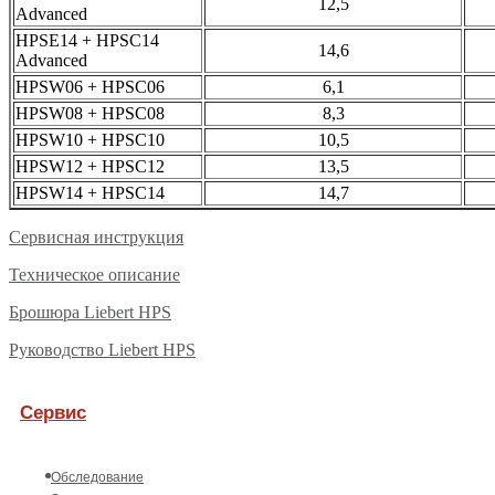
12,5
Advanced
HPSE14 + HPSC14
14,6
Advanced
HPSW06 + HPSC06
6,1
HPSW08 + HPSC08
8,3
HPSW10 + HPSC10
10,5
HPSW12 + HPSC12
13,5
HPSW14 + HPSC14
14,7
Сервисная инструкция
Техническое описание
Брошюра Liebert HPS
Руководство Liebert HPS
Сервис
Обследование