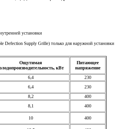
 внутренней установки
 Defection Supply Grille) только для наружной установки
Ощутимая
Питающее
олодопроизводительность, кВт
напряжение
6,4
230
6,4
230
8,2
400
8,1
400
10
400