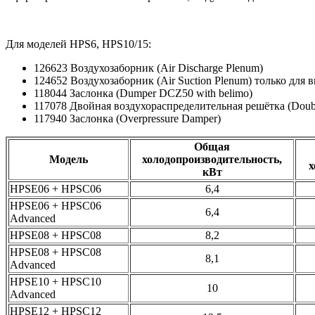
Для моделей HPS6, HPS10/15:
126623 Воздухозаборник (Air Discharge Plenum)
124652 Воздухозаборник (Air Suction Plenum) только для
118044 Заслонка (Dumper DCZ50 with belimo)
117078 Двойная воздухораспределительная решётка (Double
117940 Заслонка (Overpressure Damper)
Общая
Модель
холодопроизводительность,
х
кВт
HPSE06 + HPSC06
6,4
HPSE06 + HPSC06
6,4
Advanced
HPSE08 + HPSC08
8,2
HPSE08 + HPSC08
8,1
Advanced
HPSE10 + HPSC10
10
Advanced
HPSE12 + HPSC12