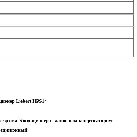
ционер Liebert HPS14
лаждения:
Кондиционер с выносным конденсатором
ецизионный