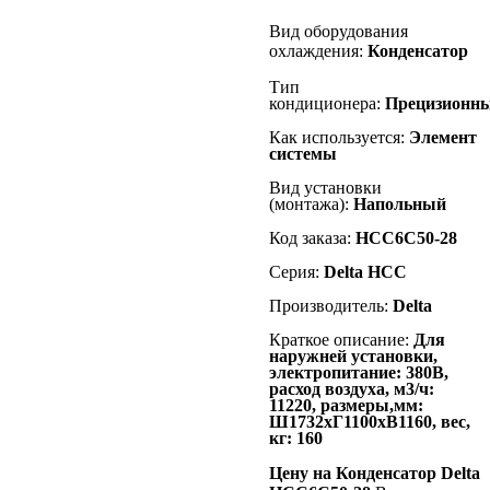
Вид оборудования
охлаждения:
К
онденсатор
Тип
кондиционера:
Прецизионн
Как используется:
Элемент
системы
Вид установки
(монтажа):
Напольный
Код заказа:
HCC6C50-28
Серия:
Delta HCC
Производитель:
Delta
Краткое описание:
Для
наружней установки,
электропитание: 380В,
расход воздуха, м3/ч:
11220, размеры,мм:
Ш1732хГ1100хВ1160, вес,
кг: 160
Цену на Конденсатор Delta