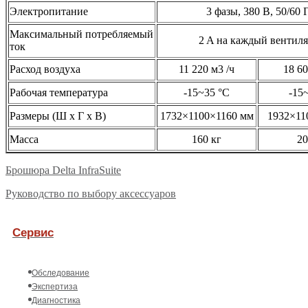
Электропитание
3 фазы, 380 В, 50/60 
Максимальный потребляемый
2 A на каждый вентиля
ток
Расход воздуха
11 220 м3 /ч
18 60
Рабочая температура
-15~35 °C
-15
Размеры (Ш х Г х В)
1732×1100×1160 мм
1932×11
Масса
160 кг
20
Брошюра Delta InfraSuite
Руководство по выбору аксессуаров
Сервис
Обследование
Экспертиза
Диагностика