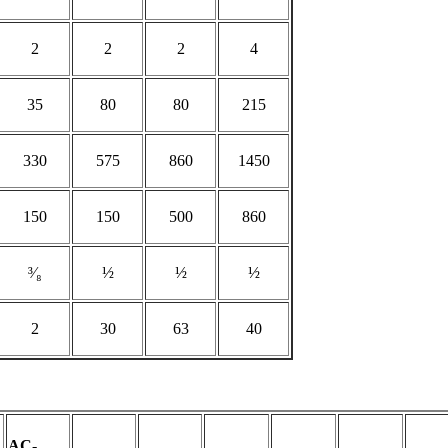
2
2
2
4
35
80
80
215
330
575
860
1450
150
150
500
860
³∕₈
½
½
½
2
30
63
40
AC-