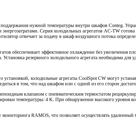
 поддержания нужной температуры внутри шкафов Conteg. Упра
и энергозатратами. Серия холодильных агрегатов AC-ТW готова
ентилятор отвечает за подачу в шкаф воздушного потока опред
атов обеспечивает эффективное охлаждение без увеличения пл
. Установка резервного холодильного агрегата необходима для
го установкой, холодильные агрегаты CoolSpot CW могут устана
диться в том, что над шкафом или с одной из его сторон достат
леноидным клапаном с пневматическим термостатом рециркулир
гулировки температуры: 4 K. При обнаружении высокого уровня 
му мониторинга RAMOS, что позволяет осуществлять удаленный