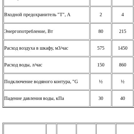
Входной предохранитель "T", А
2
4
Энергопотребление, Вт
80
215
Расход воздуха в шкафу, м3/час
575
1450
Расход воды, л/час
150
860
Подключение водяного контура, "G
½
½
Падение давления воды, кПа
30
40