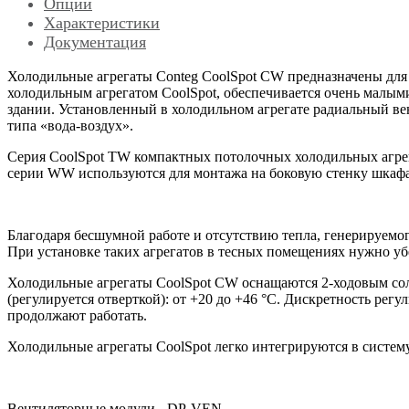
Опции
Характеристики
Документация
Холодильные агрегаты Conteg CoolSpot CW предназначены для
холодильным агрегатом CoolSpot, обеспечивается очень малым
здании. Установленный в холодильном агрегате радиальный в
типа «вода-воздух».
Серия CoolSpot TW компактных потолочных холодильных агрег
серии WW используются для монтажа на боковую стенку шкафа
Благодаря бесшумной работе и отсутствию тепла, генерируемо
При установке таких агрегатов в тесных помещениях нужно убе
Холодильные агрегаты CoolSpot CW оснащаются 2-ходовым со
(регулируется отверткой): от +20 до +46 °C. Дискретность ре
продолжают работать.
Холодильные агрегаты CoolSpot легко интегрируются в систе
Вентиляторные модули - DP-VEN