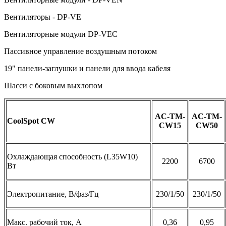
Вентиляторы - DP-VE
Вентиляторные модули DP-VEC
Пассивное управление воздушным потоком
19" панели-заглушки и панели для ввода кабеля
Шасси с боковым выхлопом
AC-TM-
AC-TM-
CoolSpot CW
CW15
CW50
Охлаждающая способность (L35W10)
2200
6700
Вт
Электропитание, В/фаз/Гц
230/1/50
230/1/50
Макс. рабочий ток, А
0,36
0,95