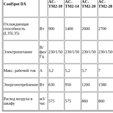
AC-
AC-
AC-
AC-
CoolSpot DX
TM2-10
TM2-14
TM2-20
TM2-28
Охлаждающая
способность
Вт
900
1400
2000
2700
(L35L35)
В/
Электропитание
фаз/
230/1/50
230/1/50
230/1/50
230/1/50
Гц
Макс. рабочий ток
А
3,2
5,2
5,7
7
Энергопотребление
Вт
630
950
1200
1580
Расход воздуха в
м3/
575
575
860
860
шкафу
час