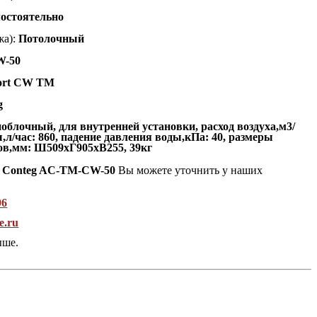
остоятельно
а):
Потолочный
-50
port CW TM
g
облочный, для внутренней установки, расход воздуха,м3/
ы,л/час: 860, падение давления воды,кПа: 40, размеры
ов,мм: Ш509хГ905хВ255, 39кг
р Conteg AC-TM-CW-50
Вы можете уточнить у наших
96
e.ru
ыше.