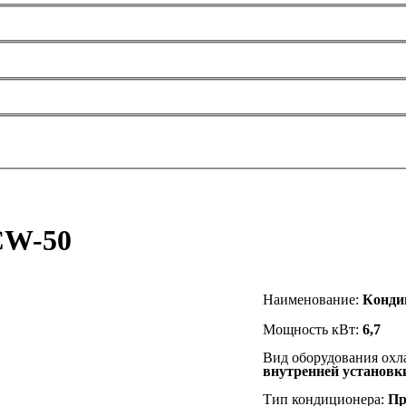
CW-50
Наименование
:
К
онди
Мощность кВт:
6,7
Вид оборудования ох
внутренней установ
Тип кондиционера:
Пр