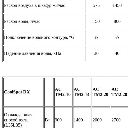
Расход воздуха в шкафу, м3/час
575
1450
Расход воды, л/час
150
860
Подключение водяного контура, "G
½
½
Падение давления воды, кПа
30
40
AC-
AC-
AC-
AC-
CoolSpot DX
TM2-10
TM2-14
TM2-20
TM2-28
Охлаждающая
способность
Вт
900
1400
2000
2700
(L35L35)