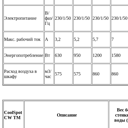
В/
Электропитание
фаз/
230/1/50
230/1/50
230/1/50
230/1/50
Гц
Макс. рабочий ток
А
3,2
5,2
5,7
7
Энергопотребление
Вт
630
950
1200
1580
Расход воздуха в
м3/
575
575
860
860
шкафу
час
Вес б
CoolSpot
Описание
стенк
CW TM
воды (