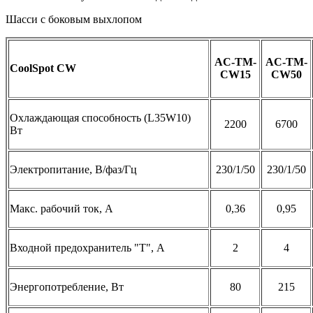
Шасси с боковым выхлопом
AC-TM-
AC-TM-
CoolSpot CW
CW15
CW50
Охлаждающая способность (L35W10)
2200
6700
Вт
Электропитание, В/фаз/Гц
230/1/50
230/1/50
Макс. рабочий ток, А
0,36
0,95
Входной предохранитель "T", А
2
4
Энергопотребление, Вт
80
215