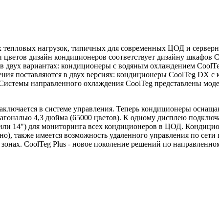
х тепловых нагрузок, типичных для современных ЦОД и сервер
 и цветов дизайн кондиционеров соответствует дизайну шкафов
я в двух вариантах: кондиционеры с водяным охлаждением Cool
ения поставляются в двух версиях: кондиционеры CoolTeg DX с
Системы направленного охлаждения CoolTeg представлены модел
 заключается в системе управления. Теперь кондиционеры осн
агональю 4,3 дюйма (65000 цветов). К одному дисплею подключ
 или 14") для мониторинга всех кондиционеров в ЦОД. Кондици
о), также имеется возможность удаленного управления по сети
ей зонах. CoolTeg Plus - новое поколение решений по направлен