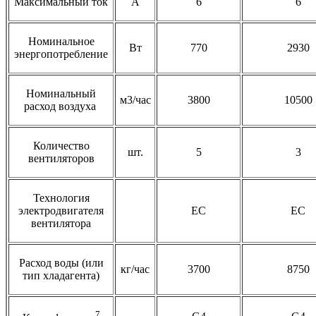
Максимальный ток
А
6
6
Номинальное
Вт
770
2930
энергопотребление
Номинальный
м3/час
3800
10500
расход воздуха
Количество
шт.
5
3
вентиляторов
Технология
электродвигателя
EC
EC
вентилятора
Расход воды (или
кг/час
3700
8750
тип хладагента)
7