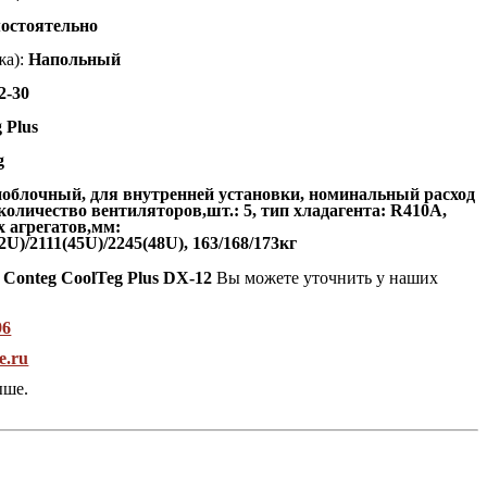
остоятельно
а):
Напольный
-30
 Plus
g
облочный, для внутренней установки, номинальный расход
 количество вентиляторов,шт.: 5, тип хладагента: R410A,
 агрегатов,мм:
)/2111(45U)/2245(48U), 163/168/173кг
 Conteg CoolTeg Plus DX-12
Вы можете уточнить у наших
96
e.ru
ыше.