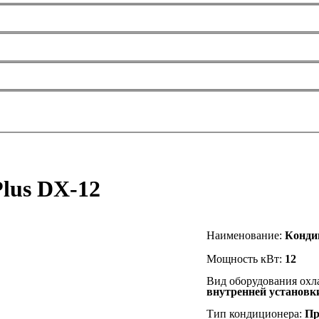
lus DX-12
Наименование
:
К
онди
Мощность кВт:
12
Вид оборудования ох
внутренней установ
Тип кондиционера:
Пр