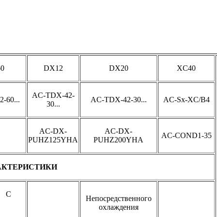
0
DX12
DX20
XC40
AC-TDX-42-
60...
AC-TDX-42-30...
AC-Sx-XC/B4
30...
AC-DX-
AC-DX-
AC-COND1-35
PUHZ125YHA
PUHZ200YHA
РАКТЕРИСТИКИ
С
Непосредственного
м
охлаждения