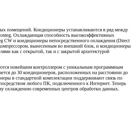
ных помещений. Кондиционеры устанавливаются в ряд между
 Conteg. Охлаждающая способность высокоэффективных
Teg CW и кондиционеры непосредственного охлаждения (Direct
 компрессором, вынесенным во внешний блок, и кондиционеры
ями как с открытой, так и с закрытой архитектурой
ащаются новейшим контроллером с уникальным программным
ается до 30 кондиционеров, расположенных на расстоянии до
онеры в стандартной комплектации поддерживают связь по
 посредством любого ПК, подключенного к Интернет. Теперь
ному охлаждению современных центров обработки данных.