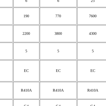
6
6
25
190
770
7600
2200
3800
4300
5
5
5
EC
EC
EC
R410A
R410A
R410A