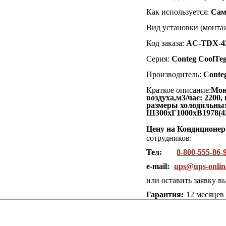
Как используется:
Сам
Вид установки (монтаж
Код заказа:
AC-TDX-42
Серия:
Conteg CoolTeg
Производитель:
Conte
Краткое описание:
Мон
воздуха,м3/час: 2200,
размеры холодильных
Ш300хГ1000хВ1978(42U
Цену на Кондиционер
сотрудников:
Тел:
8-800-555-86-
e-mail:
ups@ups-onlin
или оставить заявку в
Гарантия:
12 месяцев