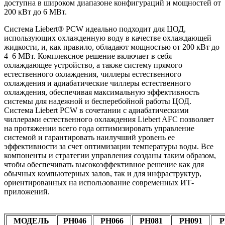
доступна в широком диапазоне конфигураций и мощностей от
200 кВт до 6 МВт.
Система Liebert® PCW идеально подходит для ЦОД,
использующих охлажденную воду в качестве охлаждающей
жидкости, и, как правило, обладают мощностью от 200 кВт до
4–6 МВт. Комплексное решение включает в себя
охлаждающее устройство, а также систему прямого
естественного охлаждения, чиллеры естественного
охлаждения и адиабатические чиллеры естественного
охлаждения, обеспечивая максимальную эффективность
системы для надежной и бесперебойной работы ЦОД.
Система Liebert PCW в сочетании с адиабатическими
чиллерами естественного охлаждения Liebert AFC позволяет
на протяжении всего года оптимизировать управление
системой и гарантировать наилучший уровень ее
эффективности за счет оптимизации температуры воды. Все
компоненты и стратегии управления созданы таким образом,
чтобы обеспечивать высокоэффективное решение как для
обычных компьютерных залов, так и для инфраструктур,
ориентированных на использование современных ИТ-
приложений.
МОДЕЛЬ
PH046
PH066
PH081
PH091
P