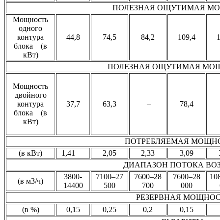
ПОЛЕЗНАЯ ОЩУТИМАЯ М
Мощность
одного
контура
44,8
74,5
84,2
109,4
1
блока (в
кВт)
ПОЛЕЗНАЯ ОЩУТИМАЯ М
Мощность
двойного
контура
37,7
63,3
–
78,4
блока (в
кВт)
ПОТРЕБЛЯЕМАЯ МОЩН
(в кВт)
1,41
2,05
2,33
3,09
ДИАПАЗОН ПОТОКА ВО
3800-
7100–27
7600–28
7600–28
10
(в м3/ч)
14400
500
700
000
РЕЗЕРВНАЯ МОЩНОС
(в %)
0,15
0,25
0,2
0,15