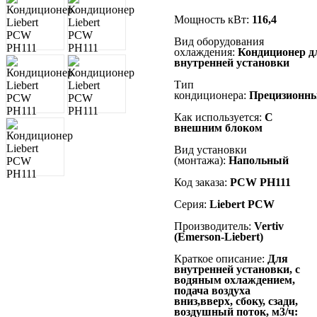
Мощность кВт:
116,4
Вид оборудования
охлаждения:
К
ондиционер д
внутренней установки
Тип
кондиционера:
Прецизионн
Как используется:
С
внешним блоком
Вид установки
(монтажа):
Напольный
Код заказа:
PCW PH111
Серия:
Liebert
PCW
Производитель:
Vertiv
(Emerson-Liebert)
Краткое описание:
Для
внутренней установки, с
водяным охлаждением,
подача воздуха
вниз,вверх, сбоку, сзади,
воздушный поток, м3/ч: