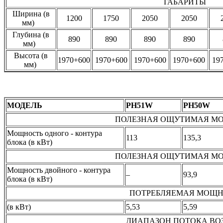
ГАБАРИТЫ
Ширина (в
1200
1750
2050
2050
мм)
Глубина (в
890
890
890
890
мм)
Высота (в
1970+600
1970+600
1970+600
1970+600
19
мм)
МОДЕЛЬ
PH51W
PH50W
ПОЛЕЗНАЯ ОЩУТИМАЯ М
Мощность одного - контура
113
135,3
блока (в кВт)
ПОЛЕЗНАЯ ОЩУТИМАЯ М
Мощность двойного - контура
–
93,9
блока (в кВт)
ПОТРЕБЛЯЕМАЯ МОЩН
(в кВт)
5,53
5,59
ДИАПАЗОН ПОТОКА ВО