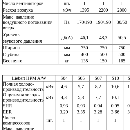
Число вентиляторов
шт.
1
1
1
Расход воздуха
мЗ/ч
1395
2200
2800
Макс. давление
воздушного потокавниз/
Па
170/190
190/190
30/50
вверх
Уровень
дБ(А)
46,1
48,3
50,5
звукового давления
Ширина
мм
750
750
750
Глубина
мм
400
500
500
Вес нетто
кг
135
150
165
Liebert HPM A/W
S04
S05
S07
S10
Полная холодо-
кВт
4,6
5,7
8,2
10,6
1
производительность
Ощутимая холодо-
кВт
4,3
5,3
7,7
10,1
производительность
SHR
0,93
0,93
0,94
0,95
0
EER
3,29
3,35
3,28
3,66
3
Число
шт.
1
1
1
1
компрессоров
Макс. давление