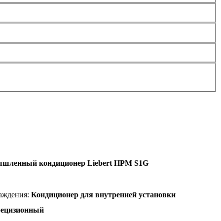
шленный кондиционер Liebert HPM S1G
лаждения:
К
ондиционер для внутренней установки
ецизионный