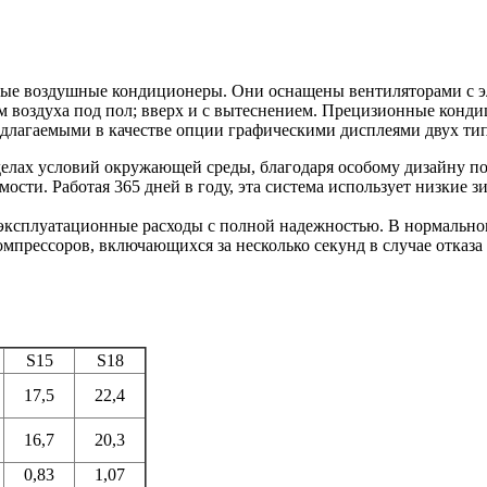
фные воздушные кондиционеры. Они оснащены вентиляторами с 
ием воздуха под пол; вверх и с вытеснением. Прецизионные ко
едлагаемыми в качестве опции графическими дисплеями двух ти
елах условий окружающей среды, благодаря особому дизайну п
ости. Работая 365 дней в году, эта система использует низкие
е эксплуатационные расходы с полной надежностью. В нормальн
мпрессоров, включающихся за несколько секунд в случае отказа
S15
S18
17,5
22,4
16,7
20,3
0,83
1,07