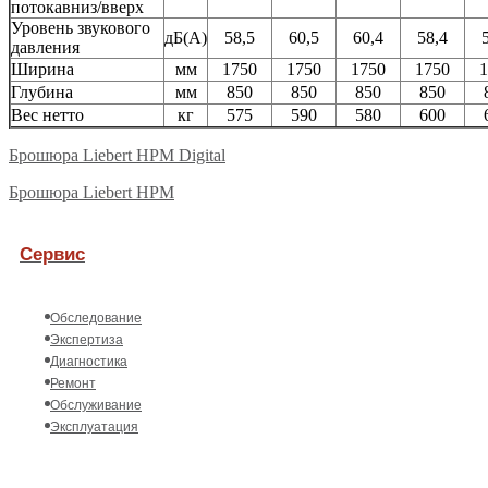
потокавниз/вверх
Уровень звукового
дБ(А)
58,5
60,5
60,4
58,4
давления
Ширина
мм
1750
1750
1750
1750
1
Глубина
мм
850
850
850
850
Вес нетто
кг
575
590
580
600
Брошюра Liebert HPM Digital
Брошюра Liebert HPM
Сервис
Обследование
Экспертиза
Диагностика
Ремонт
Обслуживание
Эксплуатация