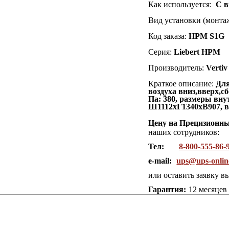
Как используется:
С 
Вид установки (монтаж
Код заказа:
HPM S1G
Серия:
Liebert HPM
Производитель:
Vertiv
Краткое описание:
Для
воздуха вниз,вверх,с
Па: 380, размеры вн
Ш1112хГ1340хВ907, ве
Цену на Прецизионн
наших сотрудников:
Тел:
8-800-555-86-
e-mail:
ups@ups-onlin
или оставить заявку в
Гарантия:
12 месяцев