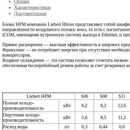
Опции
Характеристики
Документация
Блоки HPM компании Liebert Hiross представляют собой шка
направленности воздушного потока: вниз, то есть с нагнетан
iCOM, имеющими встроенную систему выхода в Ethernet, и пр
Прямое расширение — высокая эффективность в широких пред
Фрикулинг — не потребляет энергию при отсутствии необходим
компрессоров.
Водяное охлаждение — эта система позволяет сочетать низки
обеспечивая бесперебойный режим работы за счет резервных ко
Liebert HPM
S06
S08
S11
Полная холодо-
кВт
6,2
9,2
12,6
производительность
Ощутимая холодо-
кВт
5,6
8,5
11,2
производительность
Расход воды
л/с
0,3
0,44
0,6