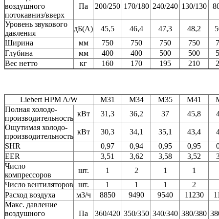
воздушного
Па
200/250
170/180
240/240
130/130
8
потокавниз/вверх
Уровень звукового
дБ(А)
45,5
46,4
47,3
48,2
5
давления
Ширина
мм
750
750
750
750
Глубина
мм
400
400
500
500
Вес нетто
кг
160
170
195
210
Liebert HPM A/W
М31
М34
М35
М41
Полная холодо-
кВт
31,3
36,2
37
45,8
производительность
Ощутимая холодо-
кВт
30,3
34,1
35,1
43,4
производительность
SHR
0,97
0,94
0,95
0,95
EER
3,51
3,62
3,58
3,52
Число
шт.
1
2
1
1
компрессоров
Число вентиляторов
шт.
1
1
1
2
Расход воздуха
м3/ч
8850
9490
9540
11230
1
Макс. давление
воздушного
Па
360/420
350/350
340/340
380/380
38