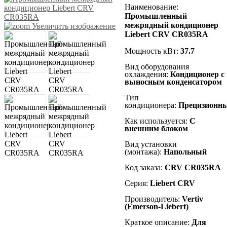
Наименование
:
Промышленный
межрядный кондиционер
Увеличить изображение
Liebert CRV CR035RA
Мощность кВт:
37.7
Вид оборудования
охлаждения:
К
ондиционер с
выносным конденсатором
Тип
кондиционера:
Прецизионн
Как используется:
С
внешним блоком
Вид установки
(монтажа):
Напольный
Код заказа:
CRV CR035RA
Серия:
Liebert
CRV
Производитель:
Vertiv
(Emerson-Liebert)
Краткое описание:
Для