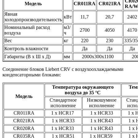
CR02
Модель
CR011RA
CR021RA
RA/
Явная
кВт
11,7
20,7
2402
холодопроизводительность
Номинальный расход
м3/
2700
4050
4170
воздуха
ч
Вес
кг
220
230
335/35
Контроль влажности
Да
Да
Да
Габариты (В x Ш x Д)
мм
2000х300х1100
20
Соединение блоков Liebert CRV с воздухоохлаждаемыми
конденсаторными блоками:
Температура окружающего
Тем
воздуха до 35 °C
Модель
Стандартное
Низкошумное
Стан
исполнение
исполнение
испо
CR011RA
1 x HCR17
1 x HCR33
1 x
CR021RA
1 x HCR33
1 x HCR43
1 x
CR020RA
1 x HCR33
1 x HCR43
1 x
CR035RA
1 x HCR51
1 x HCR59
1 x