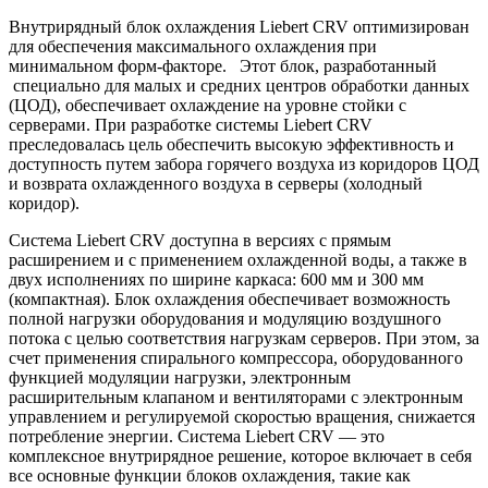
Внутрирядный блок охлаждения Liebert CRV оптимизирован
для обеспечения максимального охлаждения при
минимальном форм-факторе. Этот блок, разработанный
специально для малых и средних центров обработки данных
(ЦОД), обеспечивает охлаждение на уровне стойки с
серверами. При разработке системы Liebert CRV
преследовалась цель обеспечить высокую эффективность и
доступность путем забора горячего воздуха из коридоров ЦОД
и возврата охлажденного воздуха в серверы (холодный
коридор).
Система Liebert CRV доступна в версиях с прямым
расширением и с применением охлажденной воды, а также в
двух исполнениях по ширине каркаса: 600 мм и 300 мм
(компактная). Блок охлаждения обеспечивает возможность
полной нагрузки оборудования и модуляцию воздушного
потока с целью соответствия нагрузкам серверов. При этом, за
счет применения спирального компрессора, оборудованного
функцией модуляции нагрузки, электронным
расширительным клапаном и вентиляторами с электронным
управлением и регулируемой скоростью вращения, снижается
потребление энергии. Система Liebert CRV — это
комплексное внутрирядное решение, которое включает в себя
все основные функции блоков охлаждения, такие как