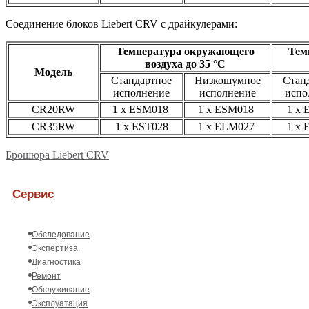
Соединение блоков Liebert CRV с драйкулерами:
Температура окружающего
Тем
воздуха до 35 °C
Модель
Стандартное
Низкошумное
Стан
исполнение
исполнение
испо
CR20RW
1 x ESM018
1 x ESM018
1 x 
CR35RW
1 x EST028
1 x ELM027
1 x 
Брошюра Liebert CRV
Сервис
Обследование
Экспертиза
Диагностика
Ремонт
Обслуживание
Эксплуатация