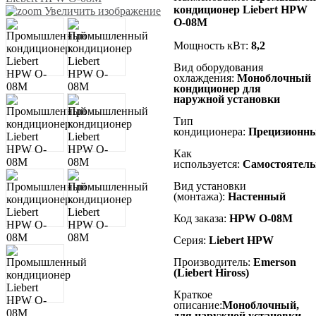
кондиционер Liebert HPW
Увеличить изображение
O-08M
Мощность кВт:
8,2
Вид оборудования
охлаждения:
Моноблочный
кондиционер для
наружной установки
Тип
кондиционера:
Прецизионн
Как
используется:
Самостоятель
Вид установки
(монтажа):
Настенный
Код заказа:
HPW O-08M
Серия:
Liebert HPW
Производитель:
Emerson
(Liebert Hiross)
Краткое
описание:
Моноблочный,
для наружной установки,