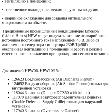
• вентиляцию в помещении;
• естественное охлаждение свежим наружным воздухом;
• аварийное охлаждение для создания оптимального
микроклимата на объекте.
Прецизионные промышленные кондиционеры Emerson
(Liebert Hiross) HPW могут получать питание от аварийного
источника постоянного тока напряжением 48 В, либо от
автономного генератора / инвертора 230В/1ф/50Гц,
обеспечивая вентиляцию в помещении и работу в режиме
естественного охлаждения при пропадании сетевого питания.
Для моделей HPW06, HPW10/15:
126623 Воздухозаборник (Air Discharge Plenum)
124652 Воздухозаборник (Air Suction Plenum) только для
внутренней установки
118044 Заслонка (Dumper DCZ50 with belimo)
117078 Двойная воздухораспределительная решётка
(Double Defection Supply Grille) только для наружной
установки
117940 Заслонка (Overpressure Damper)