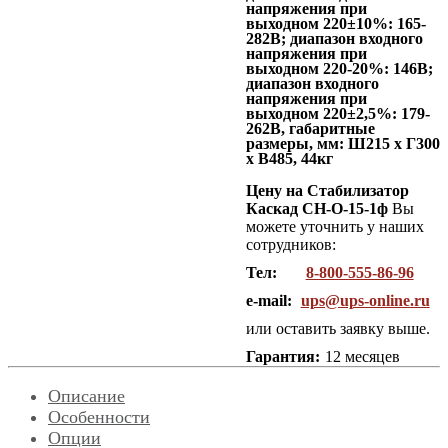
напряжения при
выходном 220±10%: 165-
282В; диапазон входного
напряжения при
выходном 220-20%: 146В;
диапазон входного
напряжения при
выходном 220±2,5%: 179-
262В
, габаритные
размеры, мм: Ш215 x Г300
x В485, 44кг
Цену на Стабилизатор
Каскад СН-О-15-1ф
Вы
можете уточнить у наших
сотрудников:
Тел:
8-800-555-86-96
e-mail:
ups@ups-online.ru
или оставить заявку выше.
Гарантия:
12 месяцев
Описание
Особенности
Опции