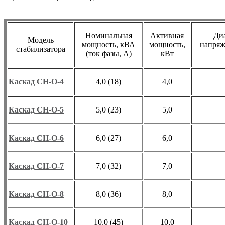
Номинальная
Активная
Диа
Модель
мощность, кВА
мощность,
напряж
стабилизатора
(ток фазы, А)
кВт
Каскад СН-О-4
4,0 (18)
4,0
Каскад СН-О-5
5,0 (23)
5,0
Каскад СН-О-6
6,0 (27)
6,0
Каскад СН-О-7
7,0 (32)
7,0
Каскад СН-О-8
8,0 (36)
8,0
Каскад СН-О-10
10,0 (45)
10,0