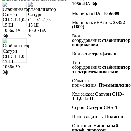
1056кВА 3ф
Мощность ВА:
1056000
Мощность кВА/ток:
3х352
(1600)
Вид
оборудования:
стабилизатор
напряжения
Вид сети:
трехфазная
Тип
оборудования:
стабилизатор
электромеханический
Области
применения:
Промышленно
Код заказа:
Сатурн СНЭ-
Т-1,0-15 Ш
Серия:
Сатурн СНЭ-Т
Производитель:
Полигон
Описание:
Напольный
шкаф, диапазон