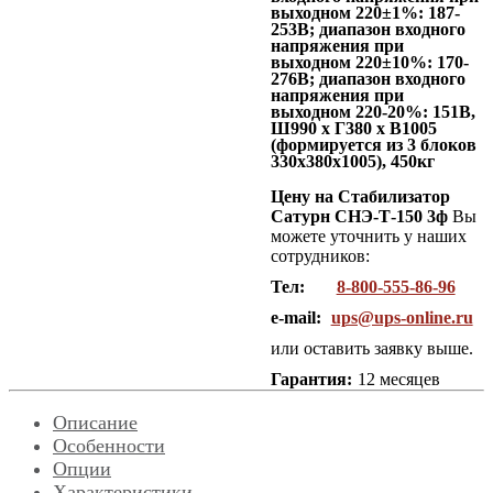
выходном 220±1%: 187-
253В; диапазон входного
напряжения при
выходном 220±10%: 170-
276В; диапазон входного
напряжения при
выходном 220-20%: 151В,
Ш990 x Г380 x В1005
(формируется из 3 блоков
330х380х1005), 450кг
Цену на Стабилизатор
Сатурн СНЭ-Т-150 3ф
Вы
можете уточнить у наших
сотрудников:
Тел:
8-800-555-86-96
e-mail:
ups@ups-online.ru
или оставить заявку выше.
Гарантия:
12 месяцев
Описание
Особенности
Опции
Характеристики