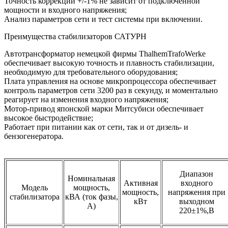
Точность коррекции +/-1% не зависит от подключенной
мощности и входного напряжения;
Анализ параметров сети и тест системы при включении.
Преимущества стабилизаторов САТУРН
Автотрансформатор немецкой фирмы ThalhemTrafoWerke
обеспечивает высокую точность и плавность стабилизации,
необходимую для требовательного оборудования;
Плата управления на основе микропроцессора обеспечивает
контроль параметров сети 3200 раз в секунду, и моментально
реагирует на изменения входного напряжения;
Мотор-привод японской марки Митсубиси обеспечивает
высокое быстродействие;
Работает при питании как от сети, так и от дизель- и
бензогенератора.
Диапазон
Номинальная
Активная
входного
Модель
мощность,
мощность,
напряжения при
стабилизатора
кВА (ток фазы,
кВт
выходном
А)
220±1%,В