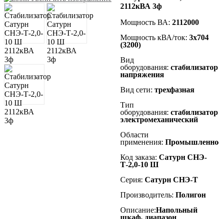
2112кВА 3ф
Мощность ВА:
2112000
Мощность кВА/ток:
3х704
(3200)
Вид
оборудования:
стабилизатор
напряжения
Вид сети:
трехфазная
Тип
оборудования:
стабилизатор
электромеханический
Области
применения:
Промышленно
Код заказа:
Сатурн СНЭ-
Т-2,0-10 Ш
Серия:
Сатурн СНЭ-Т
Производитель:
Полигон
Описание:
Напольный
шкаф, диапазон