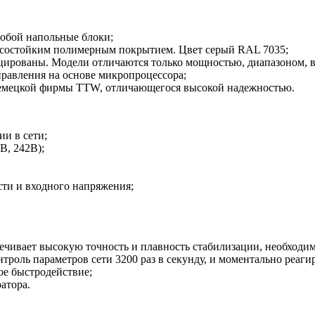
обой напольные блоки;
осостойким полимерным покрытием. Цвет серый RAL 7035;
цированы. Модели отличаются только мощностью, диапазоном, 
авления на основе микропроцессора;
 немецкой фирмы TTW, отличающегося высокой надежностью.
и в сети;
В, 242В);
сти и входного напряжения;
чивает высокую точность и плавность стабилизации, необходим
троль параметров сети 3200 раз в секунду, и моментально реаги
е быстродействие;
ратора.