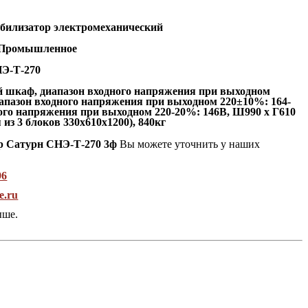
абилизатор электромеханический
Промышленное
Э-Т-270
й
шкаф,
диапазон входного напряжения при выходном
иапазон входного напряжения при выходном 220±10%: 164-
ного напряжения при выходном 220-20%: 146В, Ш990 x Г610
 из 3 блоков 330х610х1200), 840кг
ор Сатурн СНЭ-Т-270 3ф
Вы можете уточнить у наших
96
e.ru
ыше.