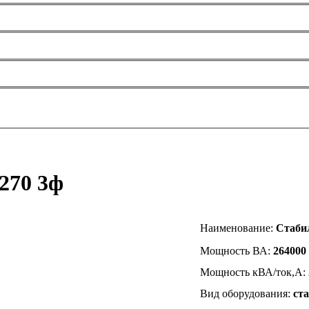
270 3ф
Наименование
:
Стаби
Мощность ВА:
264000
Мощность кВА/ток,А:
Вид оборудования:
ст