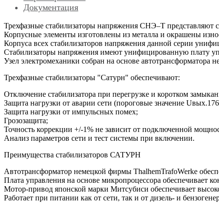
Документация
Трехфазные стабилизаторы напряжения СНЭ–Т представляют с
Корпусные элементы изготовлены из металла и окрашены изн
Корпуса всех стабилизаторов напряжения данной серии унифи
Стабилизаторы напряжения имеют унифицированную плату упр
Узел электромеханики собран на основе автотрансформатора
Трехфазные стабилизаторы "Сатурн" обеспечивают:
Отключение стабилизатора при перегрузке и коротком замыкани
Защита нагрузки от аварии сети (пороговые значение Uвых.176
Защита нагрузки от импульсных помех;
Грозозащита;
Точность коррекции +/-1% не зависит от подключенной мощно
Анализ параметров сети и тест системы при включении.
Преимущества стабилизаторов САТУРН
Автотрансформатор немецкой фирмы ThalhemTrafoWerke обеспе
Плата управления на основе микропроцессора обеспечивает кон
Мотор-привод японской марки Митсубиси обеспечивает высоко
Работает при питании как от сети, так и от дизель- и бензогене