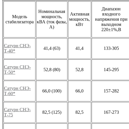
Диапазон
Номинальная
Активная
входного
Модель
мощность,
мощность,
напряжения при
стабилизатора
кВА (ток фазы,
кВт
выходном
А)
220±1%,В
Сатурн СНЭ-
41,4 (63)
41,4
133-305
Т-40*
Сатурн СНЭ-
52,8 (80)
52,8
145-295
Т-50*
Сатурн СНЭ-
66,0 (100)
66,0
157-282
Т-60*
Сатурн СНЭ-
82,5 (125)
82,5
167-273
Т-75