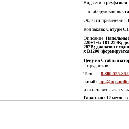
Вид сети:
трехфазная
Тип оборудования:
ст
Области применения:
Код заказа:
Сатурн СН
Описание:
Напольны
220±1%: 181-259В; д
282В; диапазон вход
x В1200 (формируется
Цену на Стабилизат
сотрудников:
Тел:
8-800-555-86-
e-mail:
ups@ups-onlin
или оставить заявку в
Гарантия:
12 месяцев