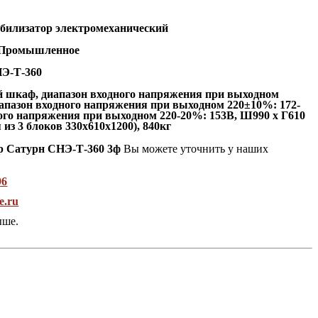
абилизатор электромеханический
Промышленное
Э-Т-360
й
шкаф,
диапазон входного напряжения при выходном
иапазон входного напряжения при выходном 220±10%: 172-
ного напряжения при выходном 220-20%: 153В, Ш990 x Г610
 из 3 блоков 330х610х1200), 840кг
ор Сатурн СНЭ-Т-360 3ф
Вы можете уточнить у наших
96
e.ru
ыше.