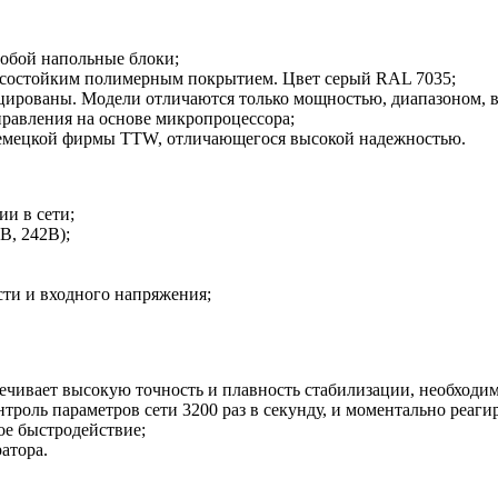
обой напольные блоки;
осостойким полимерным покрытием. Цвет серый RAL 7035;
цированы. Модели отличаются только мощностью, диапазоном, 
авления на основе микропроцессора;
 немецкой фирмы TTW, отличающегося высокой надежностью.
и в сети;
В, 242В);
сти и входного напряжения;
чивает высокую точность и плавность стабилизации, необходим
троль параметров сети 3200 раз в секунду, и моментально реаги
е быстродействие;
ратора.