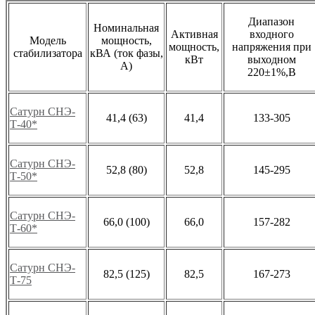
Диапазон
Номинальная
Активная
входного
Модель
мощность,
мощность,
напряжения при
стабилизатора
кВА (ток фазы,
кВт
выходном
А)
220±1%,В
Сатурн СНЭ-
41,4 (63)
41,4
133-305
Т-40*
Сатурн СНЭ-
52,8 (80)
52,8
145-295
Т-50*
Сатурн СНЭ-
66,0 (100)
66,0
157-282
Т-60*
Сатурн СНЭ-
82,5 (125)
82,5
167-273
Т-75