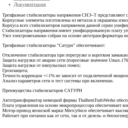
Документация
Трехфазные стабилизаторы напряжения СНЭ–Т представляют с
Корпусные элементы изготовлены из металла и окрашены изн
Корпуса всех стабилизаторов напряжения данной серии унифи
Стабилизаторы напряжения имеют унифицированную плату упр
Узел электромеханики собран на основе автотрансформатора
Трехфазные стабилизаторы "Сатурн" обеспечивают:
Отключение стабилизатора при перегрузке и коротком замыкани
Защита нагрузки от аварии сети (пороговые значение Uвых.176
Защита нагрузки от импульсных помех;
Грозозащита;
Точность коррекции +/-1% не зависит от подключенной мощно
Анализ параметров сети и тест системы при включении.
Преимущества стабилизаторов САТУРН
Автотрансформатор немецкой фирмы ThalhemTrafoWerke обеспе
Плата управления на основе микропроцессора обеспечивает кон
Мотор-привод японской марки Митсубиси обеспечивает высоко
Работает при питании как от сети, так и от дизель- и бензогене