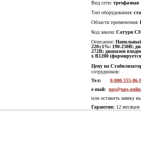
Вид сети:
трехфазная
Тип оборудования:
ст
Области применения:
Код заказа:
Сатурн СН
Описание:
Напольны
220±1%: 190-250В; д
272В; диапазон вход
x В1200 (формируется
Цену на Стабилизат
сотрудников:
Тел:
8-800-555-86-
e-mail:
ups@ups-onlin
или оставить заявку в
Гарантия:
12 месяцев