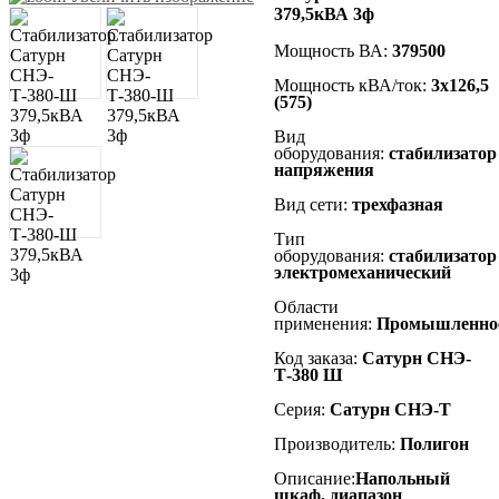
379,5кВА 3ф
Мощность ВА:
379500
Мощность кВА/ток:
3х126,5
(575)
Вид
оборудования:
стабилизатор
напряжения
Вид сети:
трехфазная
Тип
оборудования:
стабилизатор
электромеханический
Области
применения:
Промышленно
Код заказа:
Сатурн СНЭ-
Т-380 Ш
Серия:
Сатурн СНЭ-Т
Производитель:
Полигон
Описание:
Напольный
шкаф, диапазон