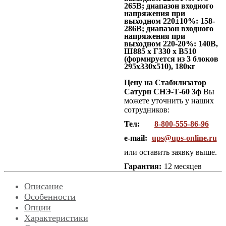
265В; диапазон входного
напряжения при
выходном 220±10%: 158-
286В; диапазон входного
напряжения при
выходном 220-20%: 140В,
Ш885 x Г330 x В510
(формируется из 3 блоков
295х330х510), 180кг
Цену на Стабилизатор
Сатурн СНЭ-Т-60 3ф
Вы
можете уточнить у наших
сотрудников:
Тел:
8-800-555-86-96
e-mail:
ups@ups-online.ru
или оставить заявку выше.
Гарантия:
12 месяцев
Описание
Особенности
Опции
Характеристики