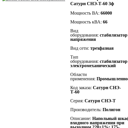
Сатурн СНЭ-Т-60 3ф
Мощность ВА:
66000
Мощность кВА:
66
Вид
оборудования:
стабилизатор
напряжения
Вид сети:
трехфазная
Тип
оборудования:
стабилизатор
электромеханический
Области
применения:
Промышленно
Код заказа:
Сатурн СНЭ-
Т-60
Серия:
Сатурн СНЭ-Т
Производитель:
Полигон
Описание:
Напольный
шка
входного напряжения при
выходном 220±1%: 175-