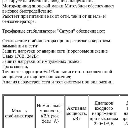
реагирует на изменения входного напряжения;
Мотор-привод японской марки Митсубиси обеспечивает
высокое быстродействие;
Работает при питании как от сети, так и от дизель- и
бензогенератора.
Трехфазные стабилизаторы "Сатурн" обеспечивают:
Отключение стабилизатора при перегрузке и коротком
замыкании в сети;
Защита нагрузки от аварии сети (пороговые значение
Uвых.176В, 242В);
Защита нагрузки от импульсных помех;
Грозозащита;
Точность коррекции +/-1% не зависит от подключенной
мощности и входного напряжения;
Анализ параметров сети и тест системы при включении.
Диапазон
Номинальная
Активная
входного
Модель
мощность,
мощность,
напряжения
н
стабилизатора
кВА (ток
кВт
при выходном
пр
фазы, А)
220±1%,В
2