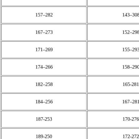
157–282
143–30
167–273
152–29
171–269
155–29
174–266
158–29
182–258
165-281
184–256
167–28
187-253
170-276
189-250
172-272