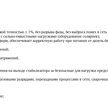
ой точностью ± 1%, без разрыва фазы, без выброса помех в сет
и с сильно-емкостными нагрузками (оборудование соляриев);
фирм, обеспечивает корректную работу при питании от дизель-бе
ений;
напряжений.
ения на выходе стабилизатора за безопасные для нагрузки пре
озовыми разрядами, переходными процессами в сети, сварочным
ве;