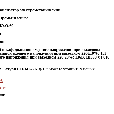
абилизатор электромеханический
Промышленное
НЭ-О-60
О
он
 шкаф, диапазон входного напряжения при выходном
иапазон входного напряжения при выходном 220±10%: 153-
ного напряжения при выходном 220-20%: 136В, Ш330 x Г610
ор Сатурн СНЭ-О-60-1ф
Вы можете уточнить у наших
96
e.ru
ыше.