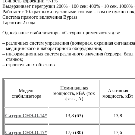
Точность коррекции +/-1%
Выдерживает перегрузки 200% - 100 сек; 400% - 10 сек, 1000% -
Работает с 10-кратными пусковыми токами – вам не нужно пок
Система прямого включения Bypass
Гарантия 2 года
Однофазные стабилизаторы «Сатурн» применяются для:
– различных систем управления (пожарная, охранная сигнализа
– медицинского и лабораторного оборудования;
– информационных систем различного значения (сервера, базы
– станков;
– строительных объектов.
Номинальная
Модель
Активная
мощность, кВА (ток
стабилизатора
мощность, кВт
фазы, А)
Сатурн СНЭ-О-14*
13,8 (63)
13,8
Сатурн СНЭ-О-17*
17,6 (80)
17,6