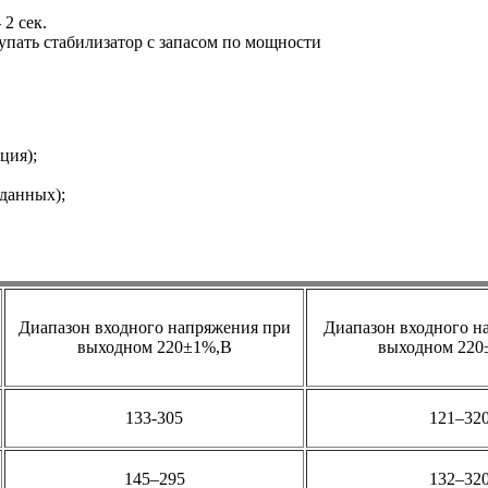
 2 сек.
упать стабилизатор с запасом по мощности
ция);
 данных);
Диапазон входного напряжения при
Диапазон входного н
выходном 220±1%,В
выходном 220
133-305
121–32
145–295
132–32