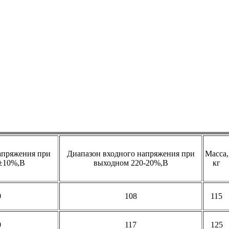
апряжения при
Диапазон входного напряжения при
Масса,
±10%,В
выходном 220-20%,В
кг
0
108
115
0
117
125