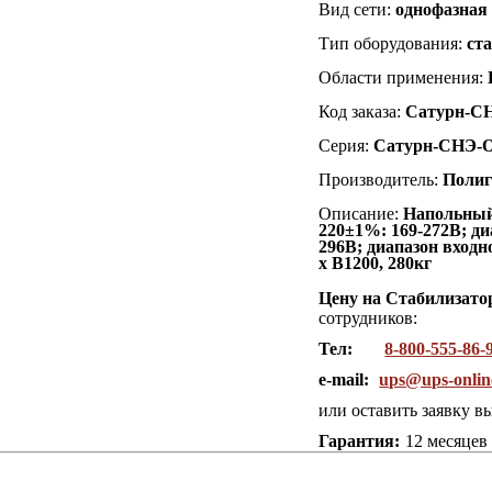
Вид сети:
однофазная
Тип оборудования:
ст
Области применения:
Код заказа:
Сатурн-С
Серия:
Сатурн-СНЭ-
Производитель:
Полиг
Описание:
Напольный
220±1%: 169-272В; д
296В; диапазон вход
x В1200, 280кг
Цену на Стабилизат
сотрудников:
Тел:
8-800-555-86-
e-mail:
ups@ups-onlin
или оставить заявку в
Гарантия:
12 месяцев