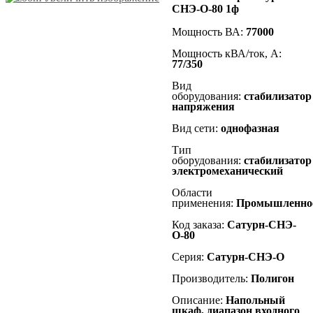
СНЭ-О-80 1ф
Мощность ВА:
77000
Мощность кВА/ток, А:
77
/350
Вид
оборудования:
стабилизатор
напряжения
Вид сети:
однофазная
Тип
оборудования:
стабилизатор
электромеханический
Области
применения:
Промышленно
Код заказа:
Сатурн-СНЭ-
О-80
Серия:
Сатурн-СНЭ-О
Производитель:
Полигон
Описание:
Напольный
шкаф, диапазон входного