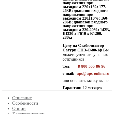
напряжения при
выходном 220±1%: 177-
263В; диапазон входного
напряжения при
выходном 220±10%: 160-
286В; диапазон входного
напряжения при
выходном 220-20%: 142В,
Ш330 x Г610 x В1200,
280кг
Цену на Стабилизатор
Сатурн СНЭ-О-80-1ф
Вы
можете уточнить у наших
сотрудников:
Тел:
8-800-555-86-96
e-mail:
ups@ups-online.ru
или оставить заявку выше.
Гарантия:
12 месяцев
Описание
Особенности
Опции
Характеристики