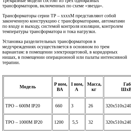
Трехфазные модели состоят из трех однофазных
трансформаторов, включенных по схеме «звезда».
Трансформаторы серии ТР – ххххМ представляют собой
законченную конструкцию с трансформаторами, автоматами
по входу и выходу, системой контроля изоляции, контролем
температуры трансформатора и тока нагрузки.
Установка разделительных трансформаторов в
медучреждениях осуществляется в основном по трем
вариантам: в помещении электрощитовой, в коридорных
нишах, в помещении операционной или палаты интенсивной
терапии.
P ном,
I ном,
Масса,
Га
Модель
ВА
A
кг
ШхВ
ТРО – 600М IP20
660
3
26
320х510х240
ТРО – 1000М IP20
1200
5,5
32
320х510х240