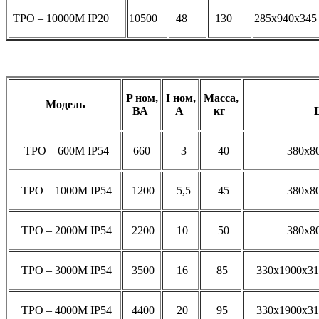
ТРО – 10000М IP20
10500
48
130
285х940х345
P ном,
I ном,
Масса,
Модель
ВА
A
кг
ТРО – 600М IP54
660
3
40
380х80
ТРО – 1000М IP54
1200
5,5
45
380х80
ТРО – 2000М IP54
2200
10
50
380х80
ТРО – 3000М IP54
3500
16
85
330х1900х31
ТРО – 4000М IP54
4400
20
95
330х1900х31