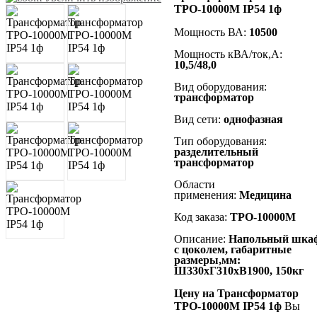
ТРО-10000М IP54 1ф
Мощность ВА:
10500
Мощность кВА/ток,А:
10,5
/48,0
Вид оборудования:
трансформатор
Вид сети:
однофазная
Тип оборудования:
разделительный
трансформатор
Области
применения:
Медицина
Код заказа:
ТРО-10000М
Описание:
Напольный
шка
с цоколем, габаритные
размеры,мм:
Ш330хГ310хВ1900
, 150кг
Цену на Трансформатор
ТРО-10000М IP54 1ф
Вы