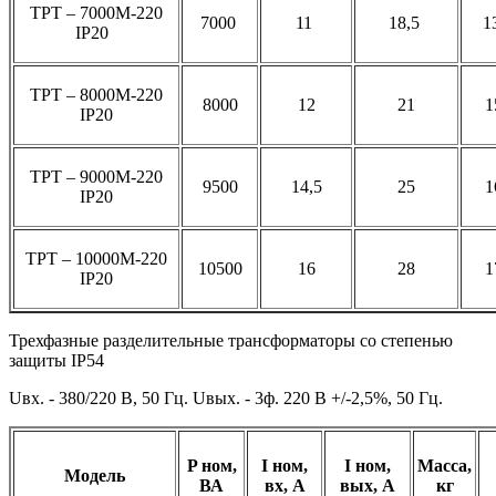
ТРТ – 7000М-220
7000
11
18,5
1
IP20
ТРТ – 8000М-220
8000
12
21
1
IP20
ТРТ – 9000М-220
9500
14,5
25
1
IP20
ТРТ – 10000М-220
10500
16
28
1
IP20
Трехфазные разделительные трансформаторы со степенью
защиты IP54
Uвх. - 380/220 В, 50 Гц. Uвых. - 3ф. 220 В +/-2,5%, 50 Гц.
P ном,
I ном,
I ном,
Масса,
Модель
ВА
вх, A
вых, A
кг