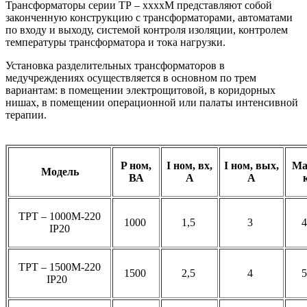
Трансформаторы серии ТР – ххххМ представляют собой
законченную конструкцию с трансформаторами, автоматами
по входу и выходу, системой контроля изоляции, контролем
температуры трансформатора и тока нагрузки.
Установка разделительных трансформаторов в
медучреждениях осуществляется в основном по трем
вариантам: в помещении электрощитовой, в коридорных
нишах, в помещении операционной или палаты интенсивной
терапии.
P ном,
I ном, вх,
I ном, вых,
Ма
Модель
ВА
A
A
ТРТ – 1000М-220
1000
1,5
3
IP20
ТРТ – 1500М-220
1500
2,5
4
IP20