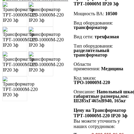
ТРТ-10000М IP20 3ф
Мощность ВА:
10500
Вид оборудования:
трансформатор
Вид сети:
трехфазная
Тип оборудования:
разделительный
трансформатор
Области
применения:
Медицина
Код заказа:
ТРО-10000М-220
Описание:
Напольный
шка
габаритные размеры,мм:
Ш285хГ465хВ940
, 165кг
Цену на Трансформатор
ТРТ-10000М-220 IP20 3ф
Вы можете уточнить у
наших сотрудников: