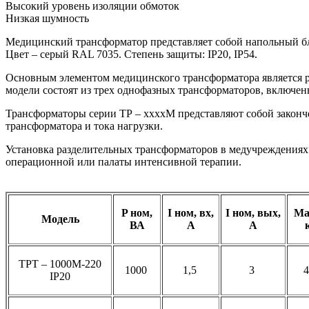
Высокий уровень изоляции обмоток
Низкая шумность
Медицинский трансформатор представляет собой напольный б
Цвет – серый RAL 7035. Степень защиты: IP20, IP54.
Основным элементом медицинского трансформатора является р
модели состоят из трех однофазных трансформаторов, включенн
Трансформаторы серии ТР – ххххМ представляют собой законч
трансформатора и тока нагрузки.
Установка разделительных трансформаторов в медучреждениях
операционной или палаты интенсивной терапии.
P ном,
I ном, вх,
I ном, вых,
Ма
Модель
ВА
A
A
ТРТ – 1000М-220
1000
1,5
3
IP20