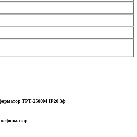
форматор ТРТ-2500М IP20 3ф
ансформатор