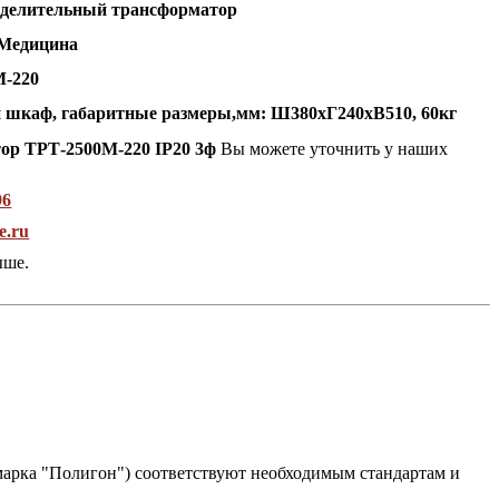
зделительный трансформатор
Медицина
М-220
й
шкаф, габаритные размеры,мм: Ш380хГ240хВ510
, 60кг
ор ТРТ-2500М-220 IP20 3ф
Вы можете уточнить у наших
96
e.ru
ыше.
рка "Полигон") соответствуют необходимым стандартам и