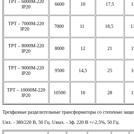
ТРТ – 6000М-220
6600
10
17,5
1
IP20
ТРТ – 7000М-220
7000
11
18,5
1
IP20
ТРТ – 8000М-220
8000
12
21
1
IP20
ТРТ – 9000М-220
9500
14,5
25
1
IP20
ТРТ – 10000М-220
10500
16
28
1
IP20
Трехфазные разделительные трансформаторы со степенью защи
Uвх. - 380/220 В, 50 Гц. Uвых. - 3ф. 220 В +/-2,5%, 50 Гц.