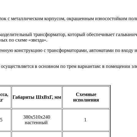
лок с металлическим корпусом, окрашенным износостойким по
азделительный трансформатор, который обеспечивает гальванич
ых по схеме «звезда».
енную конструкцию с трансформаторами, автоматами по входу и
 осуществляется в основном по трем вариантам: в помещении э
сса,
Схемные
Габариты ШхВхГ, мм
кг
исполнения
380х510х240
45
1
настенный