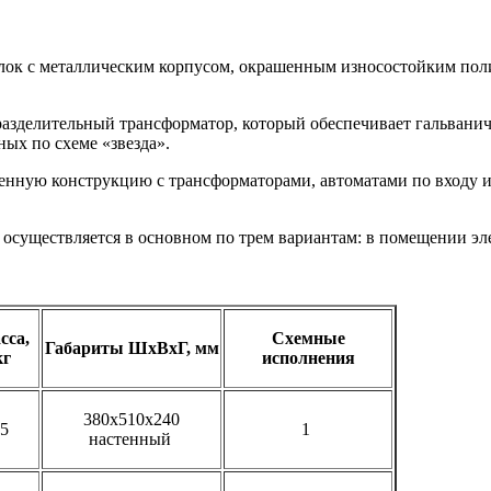
лок с металлическим корпусом, окрашенным износостойким по
азделительный трансформатор, который обеспечивает гальванич
ых по схеме «звезда».
енную конструкцию с трансформаторами, автоматами по входу и
 осуществляется в основном по трем вариантам: в помещении э
сса,
Схемные
Габариты ШхВхГ, мм
кг
исполнения
380х510х240
45
1
настенный