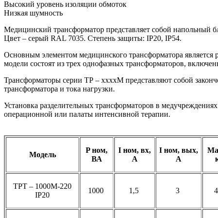
Высокий уровень изоляции обмоток
Низкая шумность
Медицинский трансформатор представляет собой напольный б
Цвет – серый RAL 7035. Степень защиты: IP20, IP54.
Основным элементом медицинского трансформатора является р
модели состоят из трех однофазных трансформаторов, включенн
Трансформаторы серии ТР – ххххМ представляют собой законч
трансформатора и тока нагрузки.
Установка разделительных трансформаторов в медучреждениях
операционной или палаты интенсивной терапии.
P ном,
I ном, вх,
I ном, вых,
Ма
Модель
ВА
A
A
ТРТ – 1000М-220
1000
1,5
3
IP20