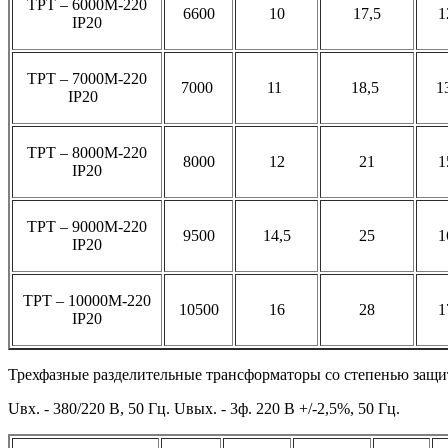
ТРТ – 6000М-220
6600
10
17,5
1
IP20
ТРТ – 7000М-220
7000
11
18,5
1
IP20
ТРТ – 8000М-220
8000
12
21
1
IP20
ТРТ – 9000М-220
9500
14,5
25
1
IP20
ТРТ – 10000М-220
10500
16
28
1
IP20
Трехфазные разделительные трансформаторы со степенью защи
Uвх. - 380/220 В, 50 Гц. Uвых. - 3ф. 220 В +/-2,5%, 50 Гц.