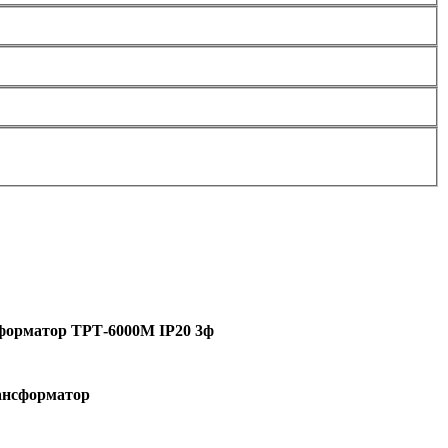
форматор ТРТ-6000М IP20 3ф
ансформатор