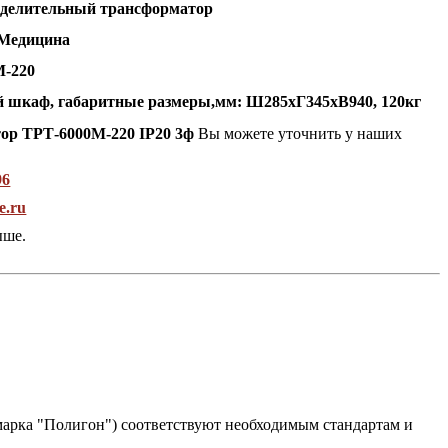
зделительный трансформатор
Медицина
М-220
й
шкаф, габаритные размеры,мм: Ш285хГ345хВ940
, 120кг
ор ТРТ-6000М-220 IP20 3ф
Вы можете уточнить у наших
96
e.ru
ыше.
рка "Полигон") соответствуют необходимым стандартам и