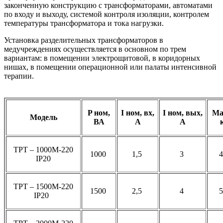
законченную конструкцию с трансформаторами, автоматами
по входу и выходу, системой контроля изоляции, контролем
температуры трансформатора и тока нагрузки.
Установка разделительных трансформаторов в
медучреждениях осуществляется в основном по трем
вариантам: в помещении электрощитовой, в коридорных
нишах, в помещении операционной или палаты интенсивной
терапии.
P ном,
I ном, вх,
I ном, вых,
Ма
Модель
ВА
A
A
ТРТ – 1000М-220
1000
1,5
3
IP20
ТРТ – 1500М-220
1500
2,5
4
IP20