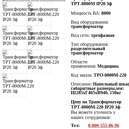
ТРТ-8000М IP20 3ф
Мощность ВА:
8000
Вид оборудования:
трансформатор
Вид сети:
трехфазная
Тип оборудования:
разделительный
трансформатор
Области
применения:
Медицина
Код заказа:
ТРО-8000М-220
Описание:
Напольный
шка
габаритные размеры,мм:
Ш285хГ465хВ940
, 150кг
Цену на Трансформатор
ТРТ-8000М-220 IP20 3ф
Вы можете уточнить у
наших сотрудников:
Тел:
8-800-555-86-96