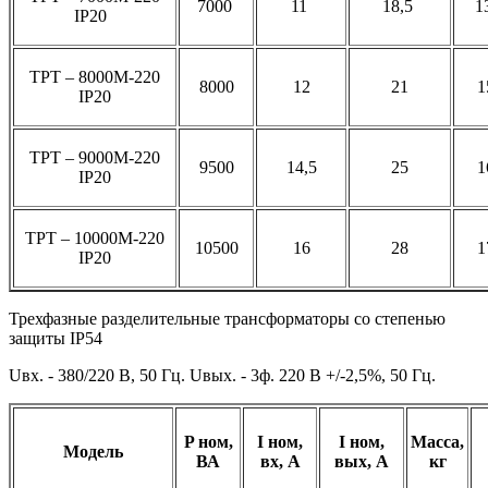
7000
11
18,5
1
IP20
ТРТ – 8000М-220
8000
12
21
1
IP20
ТРТ – 9000М-220
9500
14,5
25
1
IP20
ТРТ – 10000М-220
10500
16
28
1
IP20
Трехфазные разделительные трансформаторы со степенью
защиты IP54
Uвх. - 380/220 В, 50 Гц. Uвых. - 3ф. 220 В +/-2,5%, 50 Гц.
P ном,
I ном,
I ном,
Масса,
Модель
ВА
вх, A
вых, A
кг