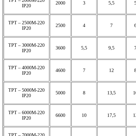
ТРТ – 2000М-220
2000
3
5,5
IP20
ТРТ – 2500М-220
2500
4
7
IP20
ТРТ – 3000М-220
3600
5,5
9,5
IP20
ТРТ – 4000М-220
4600
7
12
IP20
ТРТ – 5000М-220
5000
8
13,5
1
IP20
ТРТ – 6000М-220
6600
10
17,5
1
IP20
ТРТ – 7000М-220