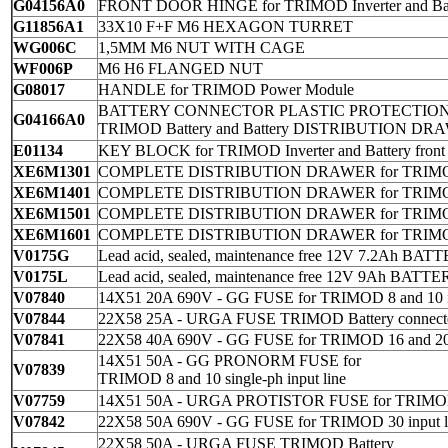
G04156A0
FRONT DOOR HINGE for
TRIMOD Inverter
and
Ba
G11856A1
33X10 F+F M6 HEXAGON 
WG006C
1,5MM M6 NUT WITH 
WF006P
M6 H6 FLANGED 
G08017
HANDLE for
TRIMOD Power Mo
BATTERY CONNECTOR PLASTIC PROTECTION 
G04166A0
TRIMOD Battery
and
Battery
DISTRIBUTION DRA
E01134
KEY BLOCK for
TRIMOD
Inverter
and
Battery
front
XE6M1301
COMPLETE DISTRIBUTION DRAWER for
TRIM
XE6M1401
COMPLETE DISTRIBUTION DRAWER for
TRIM
XE6M1501
COMPLETE DISTRIBUTION DRAWER for
TRIM
XE6M1601
COMPLETE DISTRIBUTION DRAWER for
TRIMO
V0175G
Lead acid, sealed, maintenance free 12V 7.2Ah BAT
V0175L
Lead acid, sealed, maintenance free 12V 9Ah BATT
V07840
14X51 20A 690V - GG FUSE for
TRIMOD 8
and
10
V07844
22X58 25A - URGA FUSE
TRIMOD Battery
connect
V07841
22X58 40A 690V - GG FUSE for
TRIMOD 16
and
2
14X51 50A - GG PRONORM FUSE for
V07839
TRIMOD 8
and
10
single-ph input
V07759
14X51 50A - URGA PROTISTOR FUSE for
TRIMO
V07842
22X58 50A 690V - GG FUSE for
TRIMOD 30
in
22X58 50A - URGA FUSE
TRIMOD Battery