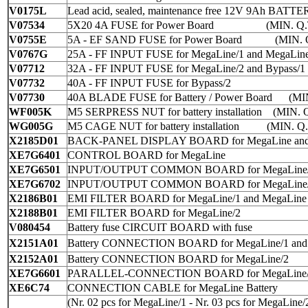
V0175L
Lead acid, sealed, maintenance free 12V 9Ah BATT
V07534
5X20 4A FUSE for
Power Board
(MIN. Q.
V0755E
5A - EF SAND FUSE for
Power Board
(MIN. 
V0767G
25A - FF INPUT FUSE for
MegaLine/1
and
MegaLine
V07712
32A - FF INPUT FUSE for
MegaLine/2
and
Bypass/1
V07732
40A - FF INPUT FUSE for
Bypass/2
V07730
40A BLADE FUSE for
Battery
/
Power Board
(MI
WF005K
M5 SERPRESS NUT for battery installation
(MIN. 
WG005G
M5 CAGE NUT for battery installation
(MIN. Q
X2185D01
BACK-PANEL DISPLAY BOARD for
MegaLine
an
XE7G6401
CONTROL BOARD for
MegaLine
XE7G6501
INPUT/OUTPUT COMMON BOARD for
MegaLine
XE7G6702
INPUT/OUTPUT COMMON BOARD for
MegaLine
X2186B01
EMI FILTER BOARD for
MegaLine/1
and
MegaLine
X2188B01
EMI FILTER BOARD for
MegaLine/2
V080454
Battery fuse CIRCUIT BOARD with fuse
X2151A01
Battery CONNECTION BOARD for
MegaLine/1
an
X2152A01
Battery CONNECTION BOARD for
MegaLine/2
XE7G6601
PARALLEL-CONNECTION BOARD for
MegaLine
XE6C74
CONNECTION CABLE for
MegaLine
Battery
(Nr. 02 pcs for MegaLine/1 - Nr. 03 pcs for MegaLine/