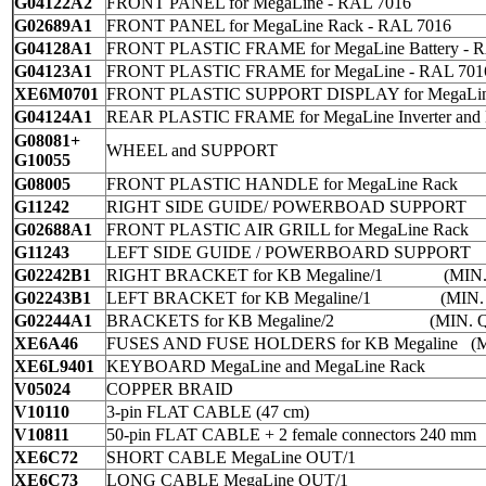
G04122A2
FRONT PANEL for
MegaLine
- RAL 7016
G02689A1
FRONT PANEL for
MegaLine
Rack
- RAL 7016
G04128A1
FRONT PLASTIC FRAME for
MegaLine Battery
-
R
G04123A1
FRONT PLASTIC FRAME for
MegaLine
- RAL 701
XE6M0701
FRONT PLASTIC SUPPORT DISPLAY for
MegaLi
G04124A1
REAR PLASTIC FRAME for
MegaLine Inverter
and
G08081+
WHEEL and SUPPORT
G10055
G08005
FRONT PLASTIC HANDLE for
MegaLine
Rack
G11242
RIGHT SIDE GUIDE/ POWERBOAD SUPPORT
G02688A1
FRONT PLASTIC AIR GRILL for
MegaLine
Rack
G11243
LEFT SIDE GUIDE / POWERBOARD SUPPORT
G02242B1
RIGHT BRACKET for KB Megaline/1
(MIN.
G02243B1
LEFT BRACKET for KB Megaline/1
(MIN.
G02244A1
BRACKETS for KB Megaline/2
(MIN. 
XE6A46
FUSES AND FUSE HOLDERS for KB Megaline
(
XE6L9401
KEYBOARD
MegaLine
and
MegaLine Rack
V05024
COPPER BRAID
V10110
3-pin FLAT CABLE (47 cm)
V10811
50-pin FLAT CABLE + 2 female connectors 240 mm
XE6C72
SHORT CABLE
MegaLine
OUT/1
XE6C73
LONG CABLE
MegaLine
OUT/1