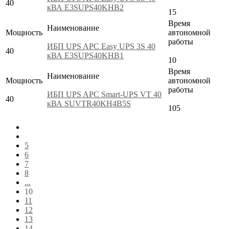
40
кВА E3SUPS40KHB2
15
Время
Наименование
Мощность
автономной
работы
ИБП UPS APC Easy UPS 3S 40
40
кВА E3SUPS40KHB1
10
Время
Наименование
Мощность
автономной
работы
ИБП UPS APC Smart-UPS VT 40
40
кВА SUVTR40KH4B5S
105
5
6
7
8
...
10
11
12
13
14