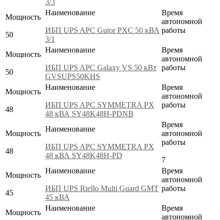
3/3
Наименование
Время
Мощность
автономной
ИБП UPS APC Gutor PXC 50 кВА
работы
50
3/1
Наименование
Время
Мощность
автономной
ИБП UPS APC Galaxy VS 50 кВт
работы
50
GVSUPS50KHS
Наименование
Время
Мощность
автономной
ИБП UPS APC SYMMETRA PX
работы
48
48 кВА SY48K48H-PDNB
Время
Наименование
Мощность
автономной
работы
ИБП UPS APC SYMMETRA PX
48
48 кВА SY48K48H-PD
7
Наименование
Время
Мощность
автономной
ИБП UPS Riello Multi Guard GMT
работы
45
45 кВА
Наименование
Время
Мощность
автономной